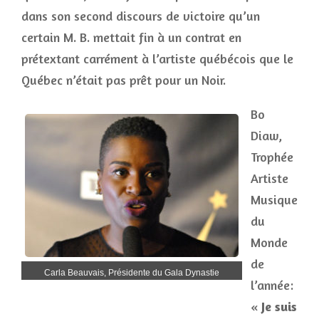
dans son second discours de victoire qu’un
certain M. B. mettait fin à un contrat en
prétextant carrément à l’artiste québécois que le
Québec n’était pas prêt pour un Noir.
Bo
Diaw,
Trophée
Artiste
Musique
du
Monde
de
Carla Beauvais, Présidente du Gala Dynastie
l’année:
«
Je suis