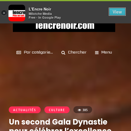
L'Encre Noir
View
×
Milotche Media
Free - In Google Play
Par catégorie...
Chercher
Menu
ACTUALITÉS
CULTURE
385
Un second Gala Dynastie