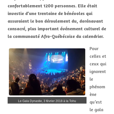
confortablement 1200 personnes. Elle était
investie d’une trentaine de bénévoles qui
assuraient le bon déroulement du, dorénavant
consacré, plus important événement culturel de
la communauté Afro-Québécoise du calendrier.
Pour
celles et
ceux qui
ignorent
le
phénom
ène
qu’est
Le Gala Dynastie, 3 février 2018 à la Tohu
le gala