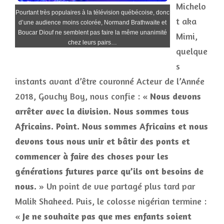
Michelo
Pourtant très populaires à la télévision québécoise, donc
t aka
d’une audience moins colorée, Normand Brathwaite et
Boucar Diouf ne semblent pas faire la même unanimité
Mimi,
chez leurs pairs…
quelque
s
instants avant d’être couronné Acteur de l’Année
2018, Gouchy Boy, nous confie : «
Nous devons
arrêter avec la division. Nous sommes tous
Africains. Point. Nous sommes Africains et nous
devons tous nous unir et bâtir des ponts et
commencer à faire des choses pour les
générations futures parce qu’ils ont besoins de
nous.
» Un point de vue partagé plus tard par
Malik Shaheed. Puis, le colosse nigérian termine :
«
Je ne souhaite pas que mes enfants soient