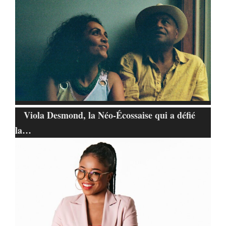
Viola Desmond, la Néo-Écossaise qui a défié
la…