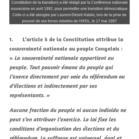
Constitution de la transition) a été rédigé par la Conférence nationale
souveraine en avril 1992, pour permettre une transition démocratique.
Celle-ci a été abrogée par Laurent-Désiré Kabila, lors de la prise de
pouvoir de ses forces rebelles de l'AFDL, le 17 mai 1997
1.
L’article 5 de la Constitution attribue la
souveraineté nationale au peuple Congolais :
«
La souveraineté nationale appartient au
peuple. Tout pouvoir émane du peuple qui
l’exerce directement par voie du référendum ou
d’élections et indirectement par ses
représentants. »
Aucune fraction du peuple ni aucun individu ne
peut s’en attribuer l’exercice. La loi fixe les
conditions d’organisation des élections et du
référendum. Le suffrage est universel, égal et