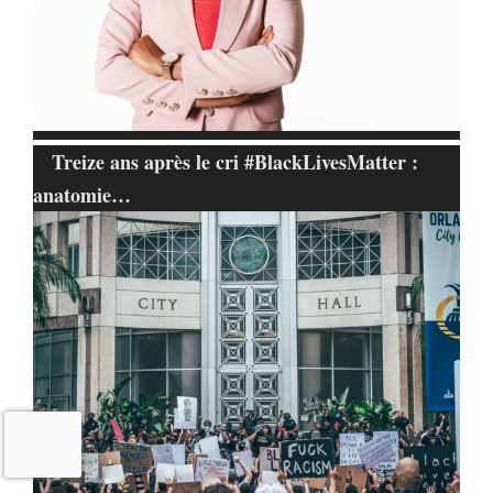
Treize ans après le cri #BlackLivesMatter :
anatomie…