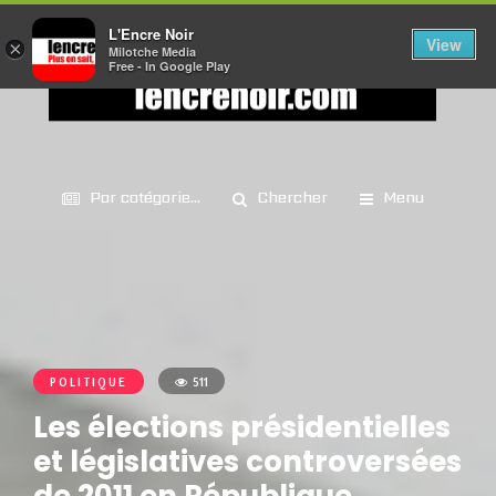
L'Encre Noir
View
×
Milotche Media
Free - In Google Play
Par catégorie...
Chercher
Menu
POLITIQUE
511
Les élections présidentielles
et législatives controversées