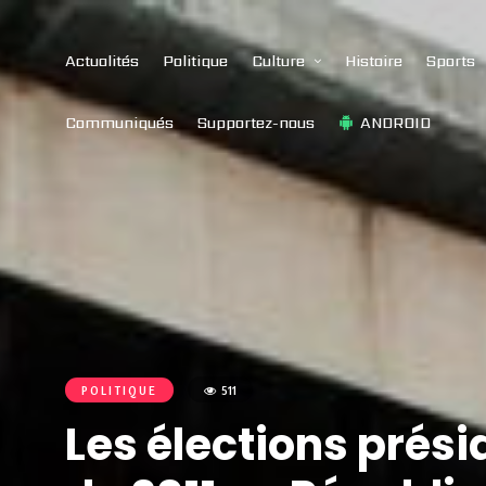
Actualités
Politique
Culture
Histoire
Sports
Communiqués
Supportez-nous
ANDROID
POLITIQUE
511
Les élections prési