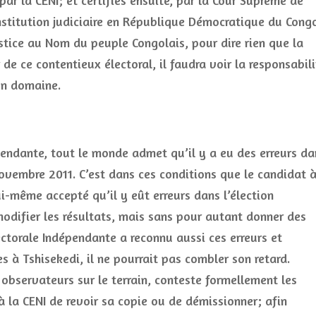
par la CENI; et certifiés ensuite, par la Cour Suprême de
institution judiciaire en République Démocratique du Cong
ustice au Nom du peuple Congolais, pour dire rien que la
de ce contentieux électoral, il faudra voir la responsabili
on domaine.
pendante, tout le monde admet qu’il y a eu des erreurs da
 novembre 2011. C’est dans ces conditions que le candidat 
ui-même accepté qu’il y eût erreurs dans l’élection
modifier les résultats, mais sans pour autant donner des
ectorale Indépendante a reconnu aussi ces erreurs et
 à Tshisekedi, il ne pourrait pas combler son retard.
 observateurs sur le terrain, conteste formellement les
 à la CENI de revoir sa copie ou de démissionner; afin