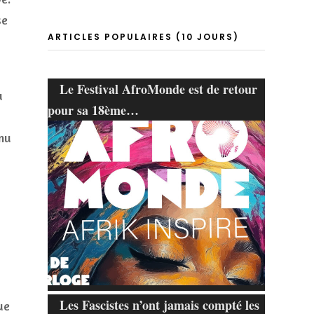
se
ARTICLES POPULAIRES (10 JOURS)
Le Festival AfroMonde est de retour
u
pour sa 18ème…
nnu
Les Fascistes n’ont jamais compté les
ue