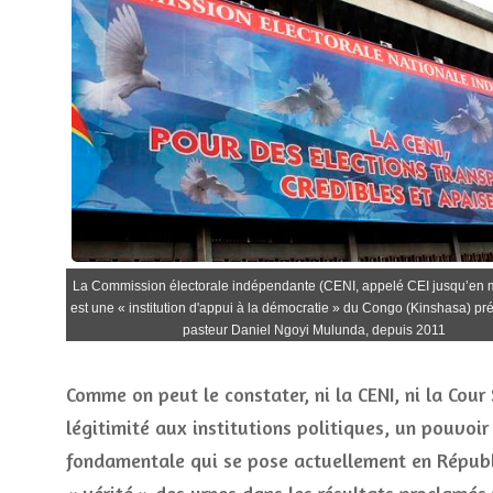
La Commission électorale indépendante (CENI, appelé CEI jusqu’en 
est une « institution d'appui à la démocratie » du Congo (Kinshasa) pré
pasteur Daniel Ngoyi Mulunda, depuis 2011
Comme on peut le constater, ni la CENI, ni la Cour
légitimité aux institutions politiques, un pouvoi
fondamentale qui se pose actuellement en Républ