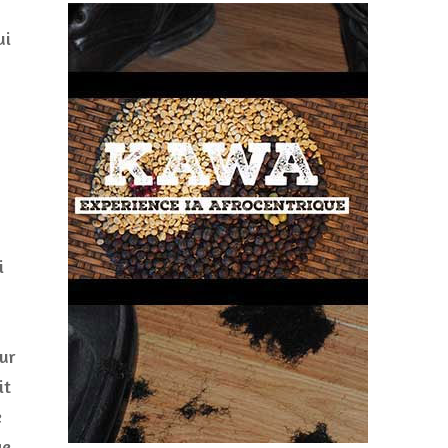
ui
i
ur
it
e
e.