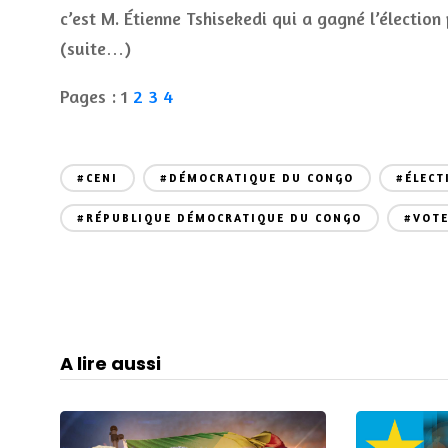
c’est M. Étienne Tshisekedi qui a gagné l’élection 
(suite…)
Pages :
1
2
3
4
#CENI
#DÉMOCRATIQUE DU CONGO
#ÉLECT
#RÉPUBLIQUE DÉMOCRATIQUE DU CONGO
#VOT
A lire aussi