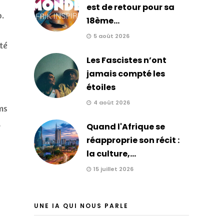
est de retour pour sa
o.
18ème...
5 août 2026
té
Les Fascistes n’ont
jamais compté les
étoiles
4 août 2026
ns
à
Quand l'Afrique se
réapproprie son récit :
la culture,...
15 juillet 2026
UNE IA QUI NOUS PARLE