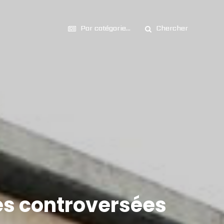
Par catégorie...
Chercher
ves controversées