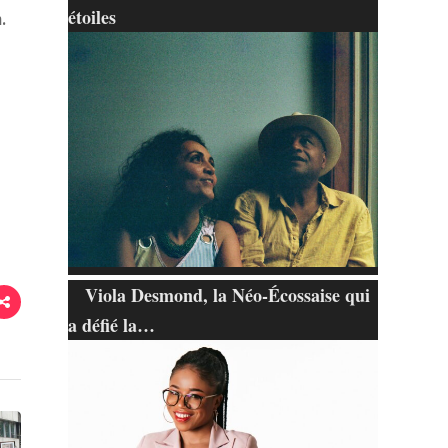
étoiles
.
Viola Desmond, la Néo-Écossaise qui
a défié la…