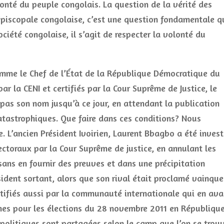
olonté du peuple congolais. La question de la vérité des
piscopale congolaise, c’est une question fondamentale q
iété congolaise, il s’agit de respecter la volonté du
comme le Chef de l’État de la République Démocratique du
ar la CENI et certifiés par la Cour Suprême de Justice, le
 pas son nom jusqu’à ce jour, en attendant la publication
catastrophiques. Que faire dans ces conditions? Nous
 L’ancien Président Ivoirien, Laurent Bbagbo a été invest
lectoraux par la Cour Suprême de justice, en annulant les
sans en fournir des preuves et dans une précipitation
résident sortant, alors que son rival était proclamé vainque
rtifiés aussi par la communauté internationale qui en ava
rnes pour les élections du 28 novembre 2011 en Républiqu
politiques sont partagées selon le camp que l’on se trouv