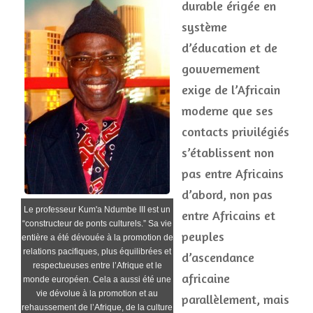
durable érigée en
système
d’éducation et de
gouvernement
exige de l’Africain
moderne que ses
contacts privilégiés
s’établissent non
pas entre Africains
d’abord, non pas
Le professeur Kum'a Ndumbe III est un
entre Africains et
“constructeur de ponts culturels.” Sa vie
peuples
entière a été dévouée à la promotion de
relations pacifiques, plus équilibrées et
d’ascendance
respectueuses entre l’Afrique et le
africaine
monde européen. Cela a aussi été une
vie dévolue à la promotion et au
parallèlement, mais
rehaussement de l’Afrique, de la culture