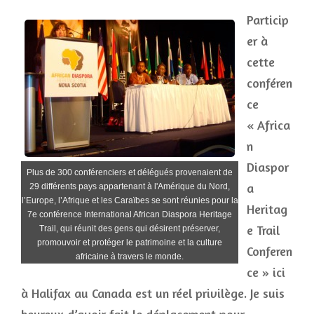
Particip
er à
cette
conféren
ce
« Africa
n
Diaspor
Plus de 300 conférenciers et délégués provenaient de
a
29 différents pays appartenant à l'Amérique du Nord,
l’Europe, l’Afrique et les Caraïbes se sont réunies pour la
Heritag
7e conférence International African Diaspora Heritage
e Trail
Trail, qui réunit des gens qui désirent préserver,
promouvoir et protéger le patrimoine et la culture
Conferen
africaine à travers le monde.
ce » ici
à Halifax au Canada est un réel privilège. Je suis