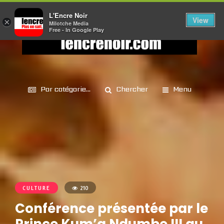
L'Encre Noir
View
×
Milotche Media
Free - In Google Play
Par catégorie...
Chercher
Menu
CULTURE
210
Conférence présentée par le