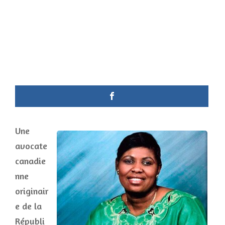
Une
avocate
canadie
nne
originair
e de la
Républi