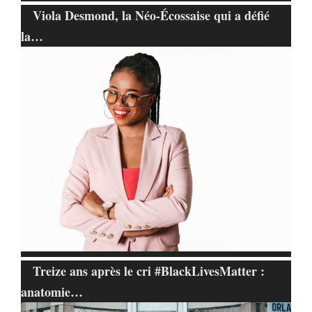
Viola Desmond, la Néo-Écossaise qui a défié
la…
Treize ans après le cri #BlackLivesMatter :
anatomie…