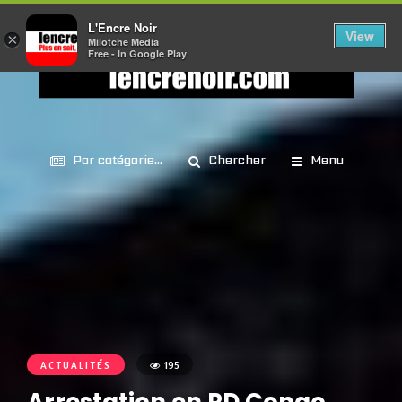
L'Encre Noir
View
×
Milotche Media
Free - In Google Play
Par catégorie...
Chercher
Menu
ACTUALITÉS
195