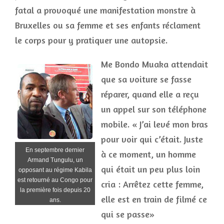
fatal a provoqué une manifestation monstre à
Bruxelles ou sa femme et ses enfants réclament
le corps pour y pratiquer une autopsie.
Me Bondo Muaka attendait
que sa voiture se fasse
réparer, quand elle a reçu
un appel sur son téléphone
mobile. « J’ai levé mon bras
pour voir qui c’était. Juste
En septembre dernier
à ce moment, un homme
Armand Tungulu, un
qui était un peu plus loin
opposant au régime Kabila
est retourné au Congo pour
cria : Arrêtez cette femme,
la première fois depuis 20
elle est en train de filmé ce
ans.
qui se passe»