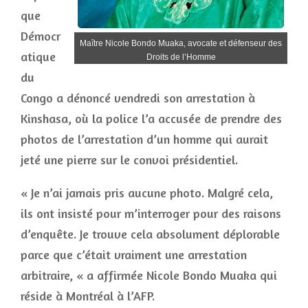
que
Démocr
Maître Nicole Bondo Muaka, avocate et défenseur des
atique
Droits de l’Homme
du
Congo a dénoncé vendredi son arrestation à
Kinshasa, où la police l’a accusée de prendre des
photos de l’arrestation d’un homme qui aurait
jeté une pierre sur le convoi présidentiel.
« Je n’ai jamais pris aucune photo. Malgré cela,
ils ont insisté pour m’interroger pour des raisons
d’enquête. Je trouve cela absolument déplorable
parce que c’était vraiment une arrestation
arbitraire, « a affirmée Nicole Bondo Muaka qui
réside à Montréal à l’AFP.