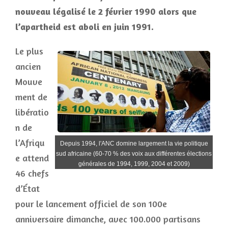
nouveau légalisé le 2 février 1990 alors que
l’apartheid est aboli en juin 1991.
Le plus
ancien
Mouve
ment de
libératio
n de
l’Afriqu
Depuis 1994, l'ANC domine largement la vie politique
sud africaine (60-70 % des voix aux différentes élections
e attend
générales de 1994, 1999, 2004 et 2009)
46 chefs
d’État
pour le lancement officiel de son 100e
anniversaire dimanche, avec 100.000 partisans