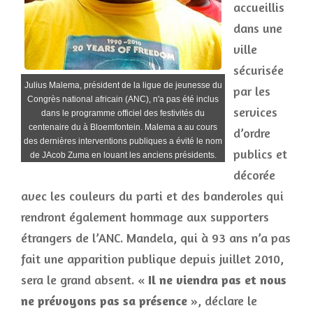
accueillis
dans une
ville
sécurisée
Julius Malema, président de la ligue de jeunesse du
par les
Congrès national africain (ANC), n'a pas été inclus
services
dans le programme officiel des festivités du
centenaire du à Bloemfontein. Malema a au cours
d’ordre
des dernières interventions publiques a évité le nom
publics et
de JAcob Zuma en louant les anciens présidents.
décorée
avec les couleurs du parti et des banderoles qui
rendront également hommage aux supporters
étrangers de l’ANC. Mandela, qui à 93 ans n’a pas
fait une apparition publique depuis juillet 2010,
sera le grand absent. «
Il ne viendra pas et nous
ne prévoyons pas sa présence
», déclare le