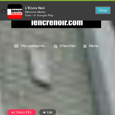
L'Encre Noir
View
×
Milotche Media
Free - In Google Play
Par catégorie...
Chercher
Menu
ACTUALITÉS
1.6K