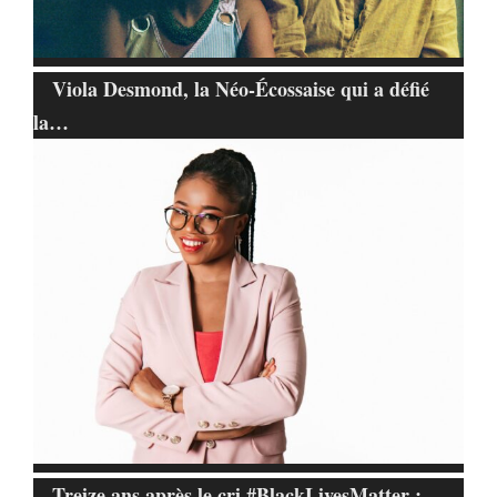
Viola Desmond, la Néo-Écossaise qui a défié
la…
Treize ans après le cri #BlackLivesMatter :