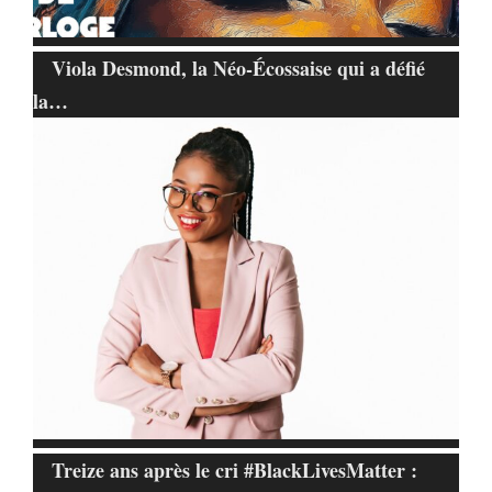
Viola Desmond, la Néo-Écossaise qui a défié
la…
Treize ans après le cri #BlackLivesMatter :