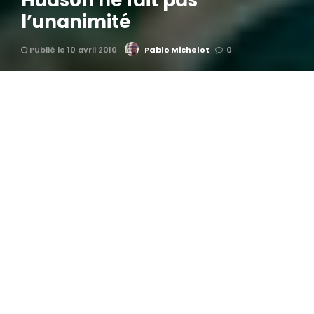
Hudson ne fait pas
l’unanimité
Publié le 10 avril 2010
Pablo Michelot
0