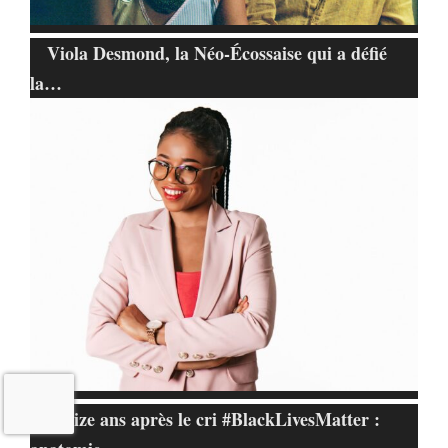
Viola Desmond, la Néo-Écossaise qui a défié
la…
Treize ans après le cri #BlackLivesMatter :