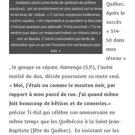
Québec.
multiples vèvès (une sorte de symbole de prêtres
vaudous) , qui se positionnent un peu partout sur le torse
Après le
et les bras de l’artiste. « C’est les croyances haïtiennes,
succès
c’est le vaudou. » En répondant à la question si tout cela
n’est pas quelque peu péjoratif, Ti-Kid poursuit: « Tu ne
« 514-
rentres pas dans un restaurant indien ou chinois sans y
50 dans
voir un Bouda. C’est la colonisation qui tente de
démontrer que ce qu’est l’homme noir est toujours plus
mon
bas. »
réseau »
, le groupe se sépare. Kamenga (S.P.), l’autre
moitié du duo, décide poursuivre sa route seul.
«
Moi, j’étais vu comme le mouton noir, par
rapport à mon passé de rue. J’ai quand même
fait beaucoup de bêtises et de conneries.
»
précise Ti-Kid qui célèbre son anniversaire en
même temps que les Québécois à la Saint-Jean-
Baptiste (fête du Québec). En insistant sur les