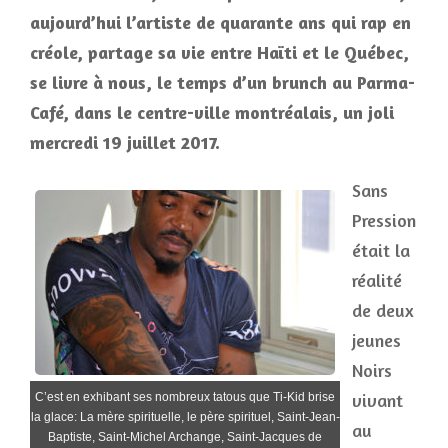
aujourd’hui l’artiste de quarante ans qui rap en
créole, partage sa vie entre Haïti et le Québec,
se livre à nous, le temps d’un brunch au Parma-
Café, dans le centre-ville montréalais, un joli
mercredi 19 juillet 2017.
Sans
Pression
était la
réalité
de deux
jeunes
Noirs
vivant
C’est en exhibant ses nombreux tatous que Ti-Kid brise
la glace: La mère spirituelle, le père spirituel, Saint-Jean-
au
Baptiste, Saint-Michel Archange, Saint-Jacques de