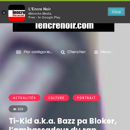
L'Encre Noir
View
×
Milotche Media
Free - In Google Play
Par catégorie...
Chercher
Menu
ACTUALITÉS
CULTURE
PORTRAIT
559
Ti-Kid a.k.a. Bazz pa Bloker,