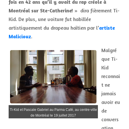
fois en 42 ans qu’il y avait du rap créole à
Montréal sur Ste-Catherine!
» dira fièrement Ti-
Kid. De plus, une voiture fut habillée
artistiquement du drapeau haïtien par l’
artiste
Maliciouz
.
Malgré
que Ti-
Kid
reconnai
t ne
jamais
avoir eu
de
Ti-Kid et Pascale Gabriel au Parma Café, au centre-ville
de Montréal le 19 juillet 2017
convers
ation