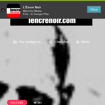
L'Encre Noir
View
×
Milotche Media
Free - In Google Play
Par catégorie...
Chercher
Menu
CULTURE
267