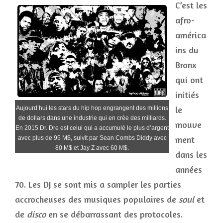
C’est les
afro-
américa
ins du
Bronx
qui ont
initiés
le
Aujourd’hui les stars du hip hop engrangent des millions
de dollars dans une industrie qui en crée des milliards.
mouve
En 2015 Dr. Dre est celui qui a accumulé le plus d’argent
ment
avec plus de 95 M$, suivit par Sean Combs Diddy avec
80 M$ et Jay Z avec 60 M$.
dans les
années
70. Les DJ se sont mis a sampler les parties
accrocheuses des musiques populaires de
soul
et
de
disco
en se débarrassant des protocoles.