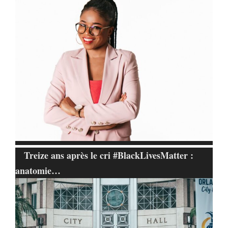
Treize ans après le cri #BlackLivesMatter :
anatomie…