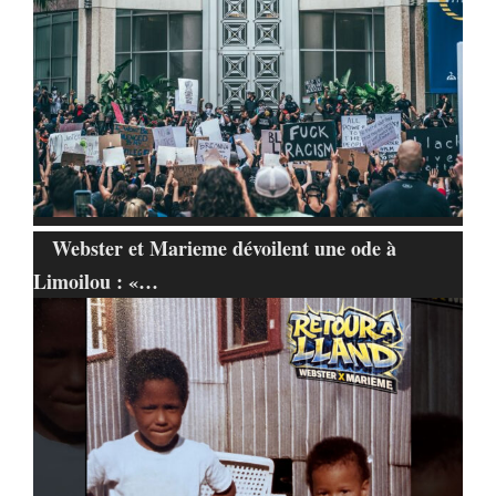
Webster et Marieme dévoilent une ode à
Limoilou : «…