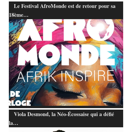
Le Festival AfroMonde est de retour pour sa
18ème…
Viola Desmond, la Néo-Écossaise qui a défié
la…