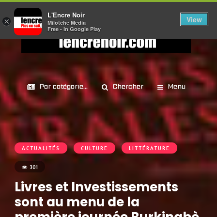
L'Encre Noir
View
×
Milotche Media
Free - In Google Play
Par catégorie...
Chercher
Menu
ACTUALITÉS
CULTURE
LITTÉRATURE
301
Livres et Investissements
sont au menu de la