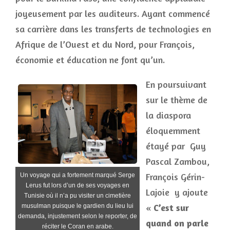
joyeusement par les auditeurs. Ayant commencé
sa carrière dans les transferts de technologies en
Afrique de l’Ouest et du Nord, pour François,
économie et éducation ne font qu’un.
En poursuivant
sur le thème de
la diaspora
éloquemment
étayé par Guy
Pascal Zambou,
François Gérin-
Un voyage qui a fortement marqué Serge
Lerus fut lors d’un de ses voyages en
Lajoie y ajoute
Tunisie où il n’a pu visiter un cimetière
«
C’est sur
musulman puisque le gardien du lieu lui
demanda, injustement selon le reporter, de
quand on parle
réciter le Coran en arabe.