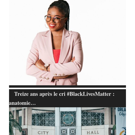
Treize ans après le cri #BlackLivesMatter :
anatomie…