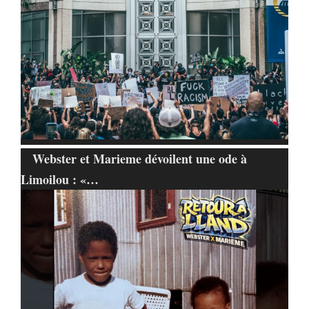
Webster et Marieme dévoilent une ode à
Limoilou : «…