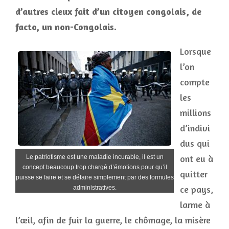
d’autres cieux fait d’un citoyen congolais, de
facto, un non-Congolais.
Lorsque
l’on
compte
les
millions
d’indivi
dus qui
ont eu à
Le patriotisme est une maladie incurable, il est un
concept beaucoup trop chargé d’émotions pour qu’il
quitter
puisse se faire et se défaire simplement par des formules
ce pays,
administratives.
larme à
l’œil, afin de fuir la guerre, le chômage, la misère