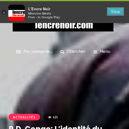
L'Encre Noir
View
×
Milotche Media
Free - In Google Play
Par catégorie...
Chercher
Menu
ACTUALITÉS
425