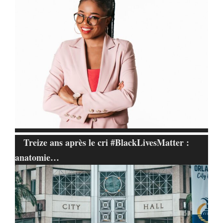
Treize ans après le cri #BlackLivesMatter :
anatomie…