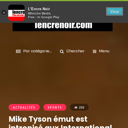
L'Encre Noir
View
×
Milotche Media
Free - In Google Play
Par catégorie...
Chercher
Menu
ACTUALITÉS
SPORTS
250
Mike Tyson émut est