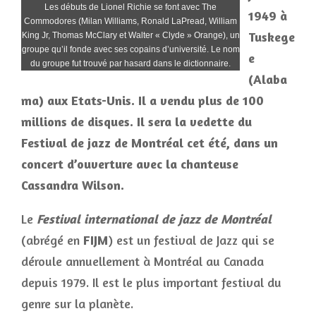
Les débuts de Lionel Richie se font avec The
1949 à
Commodores (Milan Williams, Ronald LaPread, William
Tuskege
King Jr, Thomas McClary et Walter « Clyde » Orange), un
groupe qu’il fonde avec ses copains d’université. Le nom
e
du groupe fut trouvé par hasard dans le dictionnaire.
(Alaba
ma) aux Etats-Unis. Il a vendu plus de 100
millions de disques. Il sera la vedette du
Festival de jazz de Montréal cet été, dans un
concert d’ouverture avec la chanteuse
Cassandra Wilson.
Le
Festival international de jazz de Montréal
(abrégé en
FIJM
) est un festival de Jazz qui se
déroule annuellement à Montréal au Canada
depuis 1979. Il est le plus important festival du
genre sur la planète.