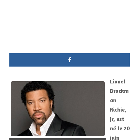
Lionel
Brockm
an
Richie,
Jr, est
né le 20
juin