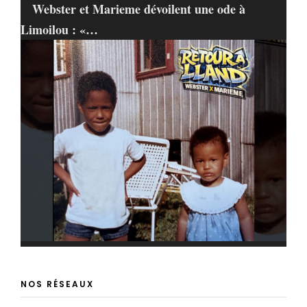
Webster et Marieme dévoilent une ode à
Limoilou : «…
NOS RÉSEAUX