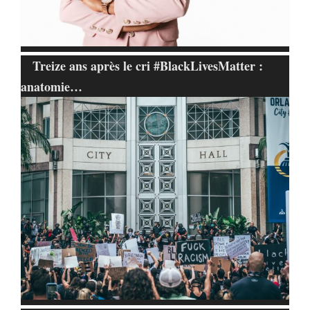
Treize ans après le cri #BlackLivesMatter :
anatomie…