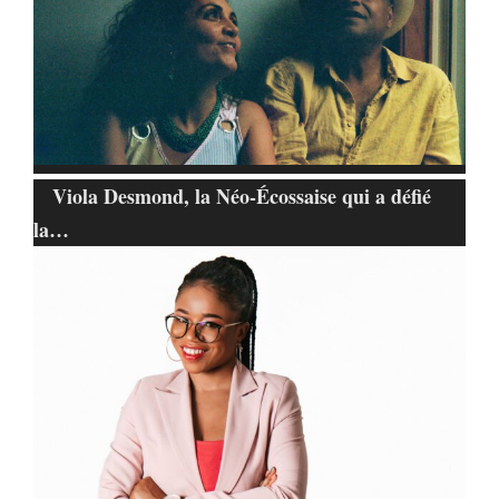
Viola Desmond, la Néo-Écossaise qui a défié
la…