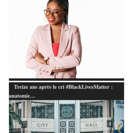
Treize ans après le cri #BlackLivesMatter :
anatomie…