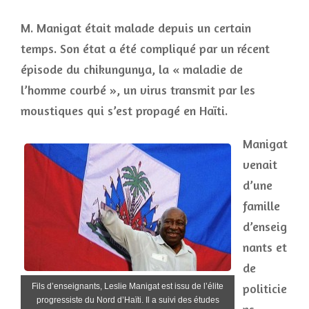
M. Manigat était malade depuis un certain
temps. Son état a été compliqué par un récent
épisode du chikungunya, la « maladie de
l’homme courbé », un virus transmit par les
moustiques qui s’est propagé en Haïti.
Manigat
venait
d’une
famille
d’enseig
nants et
de
politicie
Fils d’enseignants, Leslie Manigat est issu de l’élite
progressiste du Nord d’Haïti. Il a suivi des études