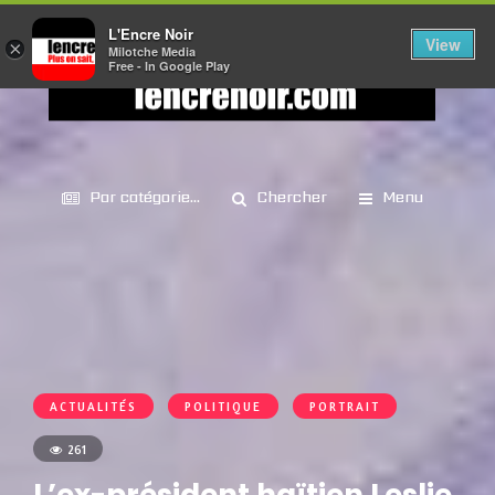
L'Encre Noir
View
×
Milotche Media
Free - In Google Play
Par catégorie...
Chercher
Menu
ACTUALITÉS
POLITIQUE
PORTRAIT
261