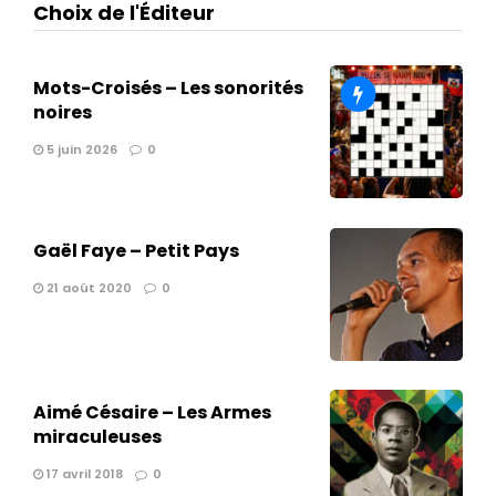
Choix de l'Éditeur
Mots-Croisés – Les sonorités
noires
5 juin 2026
0
Gaël Faye – Petit Pays
21 août 2020
0
Aimé Césaire – Les Armes
miraculeuses
17 avril 2018
0