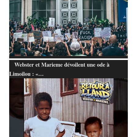
Webster et Marieme dévoilent une ode à
Limoilou : «…