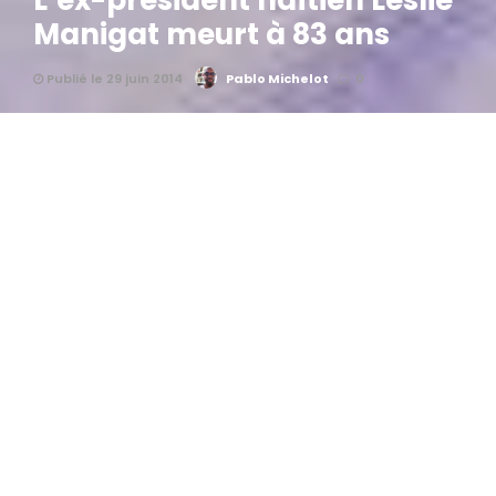
L’ex-président haïtien Leslie
Manigat meurt à 83 ans
Publié le 29 juin 2014
Pablo Michelot
0