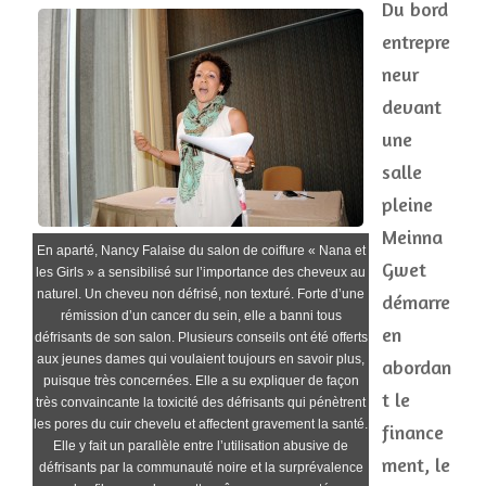
Du bord
entrepre
neur
devant
une
salle
pleine
Meinna
En aparté, Nancy Falaise du salon de coiffure « Nana et
Gwet
les Girls » a sensibilisé sur l’importance des cheveux au
naturel. Un cheveu non défrisé, non texturé. Forte d’une
démarre
rémission d’un cancer du sein, elle a banni tous
en
défrisants de son salon. Plusieurs conseils ont été offerts
aux jeunes dames qui voulaient toujours en savoir plus,
abordan
puisque très concernées. Elle a su expliquer de façon
t le
très convaincante la toxicité des défrisants qui pénètrent
les pores du cuir chevelu et affectent gravement la santé.
finance
Elle y fait un parallèle entre l’utilisation abusive de
ment, le
défrisants par la communauté noire et la surprévalence