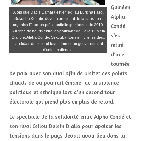
Guinéen
Alors que Dadis Camara est en exil au Burkina Faso,
Alpha
Sékouba Konaté, devenu président de la transition,
Condé
organise l'élection présidentielle guinéenne de 2010.
Sur fond de heurts entre les partisans de Cellou Dalein
s’est
Diallo et Alpha Condé, Sékouba Konaté incite les deux
retiré
candidats du second tour à former un gouvernement
d'union nationale.
d’une
tournée
de paix avec son rival afin de visiter des points
chauds de ou pourrait émaner de la violence
politique et ethnique lors d’un second tour
électorale qui prend plus en plus de retard.
Le spectacle de la solidarité entre Alpha Condé et
son rival Cellou Dalein Diallo pour apaiser les
tensions dans le pays devait avoir lieu dans la