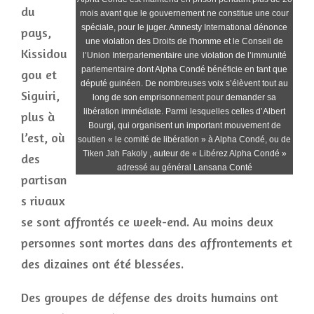
du
mois avant que le gouvernement ne constitue une cour
spéciale, pour le juger. Amnesty International dénonce
pays,
une violation des Droits de l'homme et le Conseil de
Kissidou
l’Union Interparlementaire une violation de l’immunité
parlementaire dont Alpha Condé bénéficie en tant que
gou et
député guinéen. De nombreuses voix s’élèvent tout au
Siguiri,
long de son emprisonnement pour demander sa
libération immédiate. Parmi lesquelles celles d’Albert
plus à
Bourgi, qui organisent un important mouvement de
l’est, où
soutien « le comité de libération » à Alpha Condé, ou de
Tiken Jah Fakoly , auteur de « Libérez Alpha Condé »
des
adressé au général Lansana Conté
partisan
s rivaux
se sont affrontés ce week-end. Au moins deux
personnes sont mortes dans des affrontements et
des dizaines ont été blessées.
Des groupes de défense des droits humains ont