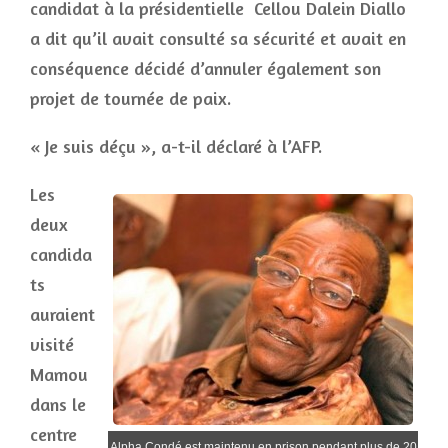
candidat à la présidentielle Cellou Dalein Diallo
a dit qu’il avait consulté sa sécurité et avait en
conséquence décidé d’annuler également son
projet de tournée de paix.
« Je suis déçu », a-t-il déclaré à l’AFP.
Les
deux
candida
ts
auraient
visité
Mamou
dans le
centre
Alpha Condé est maintenu en prison pendant plus de 20