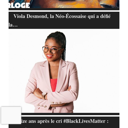
Viola Desmond, la Néo-Écossaise qui a défié
la…
Treize ans après le cri #BlackLivesMatter :