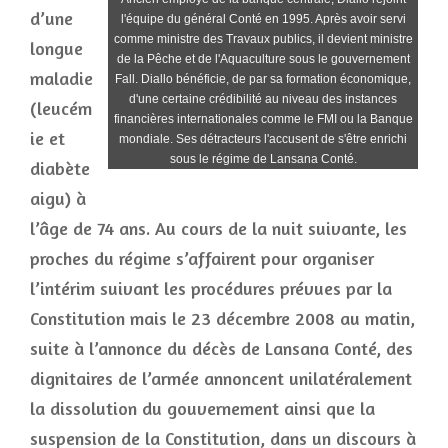
d’une
l'équipe du général Conté en 1995. Après avoir servi
comme ministre des Travaux publics, il devient ministre
longue
de la Pêche et de l'Aquaculture sous le gouvernement
maladie
Fall. Diallo bénéficie, de par sa formation économique,
d'une certaine crédibilité au niveau des instances
(leucém
financières internationales comme le FMI ou la Banque
ie et
mondiale. Ses détracteurs l'accusent de s'être enrichi
sous le régime de Lansana Conté.
diabète
aigu) à
l’âge de 74 ans. Au cours de la nuit suivante, les
proches du régime s’affairent pour organiser
l’intérim suivant les procédures prévues par la
Constitution mais le 23 décembre 2008 au matin,
suite à l’annonce du décès de Lansana Conté, des
dignitaires de l’armée annoncent unilatéralement
la dissolution du gouvernement ainsi que la
suspension de la Constitution, dans un discours à