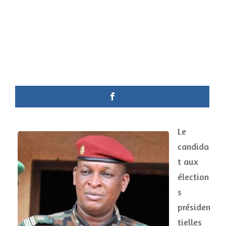
Le
candida
t aux
élection
s
présiden
tielles