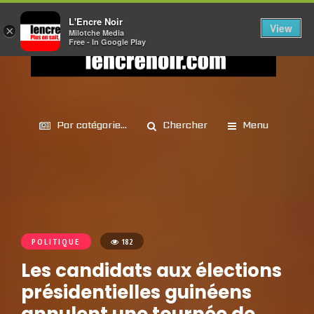
L'Encre Noir
View
×
Milotche Media
Free - In Google Play
Par catégorie...
Chercher
Menu
POLITIQUE
182
Les candidats aux élections
présidentielles guinéens