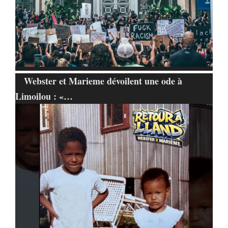
Webster et Marieme dévoilent une ode à
Limoilou : «…