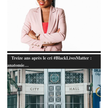
Treize ans après le cri #BlackLivesMatter :
anatomie…