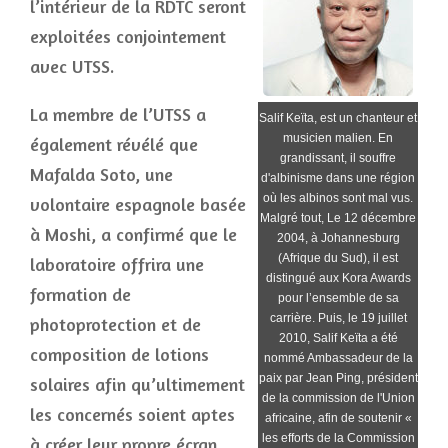
l’intérieur de la RDTC seront
exploitées conjointement
avec UTSS.
La membre de l’UTSS a
Salif Keïta, est un chanteur et
musicien malien. En
également révélé que
grandissant, il souffre
Mafalda Soto, une
d'albinisme dans une région
où les albinos sont mal vus.
volontaire espagnole basée
Malgré tout, Le 12 décembre
à Moshi, a confirmé que le
2004, à Johannesburg
(Afrique du Sud), il est
laboratoire offrira une
distingué aux Kora Awards
formation de
pour l’ensemble de sa
carrière. Puis, le 19 juillet
photoprotection et de
2010, Salif Keïta a été
composition de lotions
nommé Ambassadeur de la
paix par Jean Ping, président
solaires afin qu’ultimement
de la commission de l'Union
les concernés soient aptes
africaine, afin de soutenir «
les efforts de la Commission
à créer leur propre écran