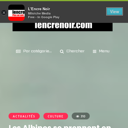
L'Encre Noir
View
×
Milotche Media
Free - In Google Play
Par catégorie...
Chercher
Menu
ACTUALITÉS
CULTURE
310