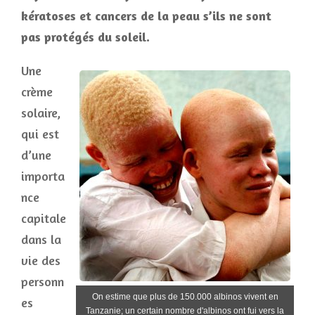
kératoses et cancers de la peau s’ils ne sont
pas protégés du soleil.
Une
crème
solaire,
qui est
d’une
importa
nce
capitale
dans la
vie des
personn
On estime que plus de 150.000 albinos vivent en
es
Tanzanie; un certain nombre d'albinos ont fui vers la