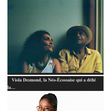
Viola Desmond, la Néo-Écossaise qui a défié
la…