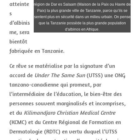
atteinte
région de Dar es Salaam (Maison de la Paix ou Havre de
Paix) la plus grande ville de Tanzanie, parce qu’ils se
s
sentent plus en sécurité dans un milieu urbain. On pense
d’albinis
que la Tanzanie possède la plus grande population
d'albinos en Afrique.
me, sera
bientôt
fabriquée en Tanzanie.
Ce rêve se matérialise par la signature d’un
accord de
Under The Same Sun
(UTSS) une ONG
tanzano-canadienne qui promeut, par
l’intermédiaire de l’éducation, le bien-être des
personnes souvent marginalisés et incomprises,
et du
Kilimandjaro Christian Medical Centre
(KCMC) et du Centre Régional de Formation en
Dermatologie (RDTC) en vertu duquel l’UTSS