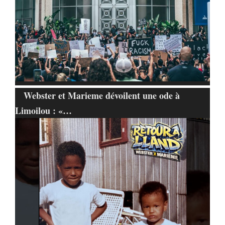
Webster et Marieme dévoilent une ode à
Limoilou : «…