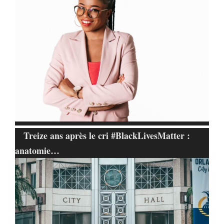
Treize ans après le cri #BlackLivesMatter :
anatomie…