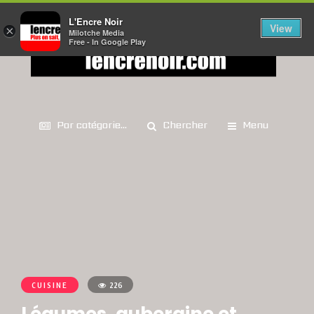
L'Encre Noir
View
×
Milotche Media
Free - In Google Play
Par catégorie...
Chercher
Menu
CUISINE
226