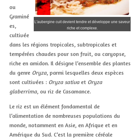
ou
Graminé
L'aubergine cuit devient tendre et développe une saveur
es,
riche et complexe.
cultivée
dans les régions tropicales, subtropicales et
tempérées chaudes pour son fruit, ou caryopse,
riche en amidon. Il désigne l’ensemble des plantes
du genre
Oryza
, parmi lesquelles deux espèces
sont cultivées :
Oryza sativa
et
Oryza
glaberrima
, ou riz de Casamance.
Le riz est un élément fondamental de
l’alimentation de nombreuses populations du
monde, notamment en Asie, en Afrique et en
Amérique du Sud. C’est la première céréale