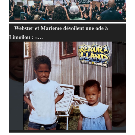
Webster et Marieme dévoilent une ode à
Limoilou : «…