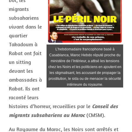
bol, les
migrants
subsahariens
vivant dans le
quartier
Takadoum à
L’hebdomadaire francophone basé à
Rabat ont fait
Casablanca, Maroc Hebdo réputé proche du
un sitting
ministère de l’Intérieur, a attisé les tensions
chez les Noirs et les politiciens en ajoutent en
devant les
les stigmatisant, les accusant de propager la
ambassades à
prostitution, le sida ou de menacer la sécurité
intérieure du royaume.
Rabat. Ils ont
raconté leurs
histoires d’horreur, recueillies par le
Conseil des
migrants subsahariens au Maroc
(CMSM).
Au Royaume du Maroc, les Noirs sont arrêtés et