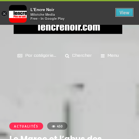
L'Encre Noir
View
×
Milotche Media
Free - In Google Play
Par catégorie...
Chercher
Menu
ACTUALITÉS
450