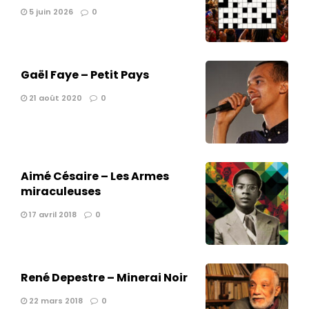
5 juin 2026
0
Gaël Faye – Petit Pays
21 août 2020
0
Aimé Césaire – Les Armes
miraculeuses
17 avril 2018
0
René Depestre – Minerai Noir
22 mars 2018
0