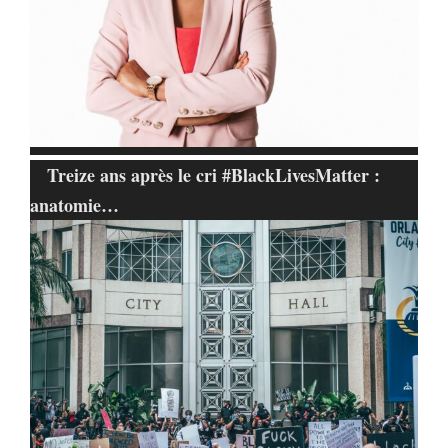
Treize ans après le cri #BlackLivesMatter :
anatomie…