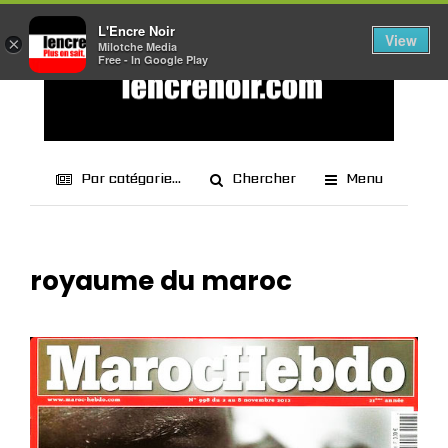
L'Encre Noir
View
×
Milotche Media
Free - In Google Play
Par catégorie...
Chercher
Menu
royaume du maroc