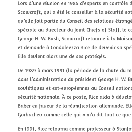
Lors d’une réunion en 1985 d’experts en contrôle 
Scowcroft, qui a été le conseiller à la sécurité na
qu’elle fait partie du Conseil des relations étrang
spéciale au directeur du Joint Chiefs of Staff, le 
George H. W. Bush, Scowcroft retourne à la Maiso
et demande à Condoleezza Rice de devenir sa spéci
Elle devient alors une de ses protégés.
De 1989 à mars 1991 (la période de la chute du mur
dans l’administration du président George H. W. Bu
soviétiques et est-européennes au Conseil nationa
sécurité nationale. À ce poste, Rice aida à dévelo
Baker en faveur de la réunification allemande. Ell
Gorbachev comme celle qui « m’a dit tout ce que j
En 1991, Rice retourna comme professeur à Stanfor