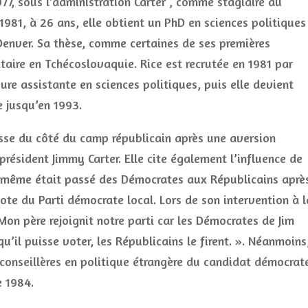
77, sous l’administration Carter , comme stagiaire au
1981, à 26 ans, elle obtient un PhD en sciences politiques
Denver. Sa thèse, comme certaines de ses premières
litaire en Tchécoslovaquie. Rice est recrutée en 1981 par
ure assistante en sciences politiques, puis elle devient
e jusqu’en 1993.
sse du côté du camp républicain après une aversion
président Jimmy Carter. Elle cite également l’influence de
ui même était passé des Démocrates aux Républicains aprè
 vote du Parti démocrate local. Lors de son intervention à l
Mon père rejoignit notre parti car les Démocrates de Jim
u’il puisse voter, les Républicains le firent. ». Néanmoins
conseillères en politique étrangère du candidat démocrat
e 1984.