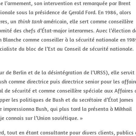
de l’armement, son intervention est remarquée par Brent
tionale sous la présidence de Gerald Ford. En 1986, alors
ères, un
think tank
américain, elle sert comme conseillère
comité des chefs d’État-major interarmes. Avec l’élection d
n Blanche comme conseiller à la sécurité nationale en 198
aliste du bloc de l’Est au Conseil de sécurité nationale.
 de Berlin et de la désintégration de l’URSS), elle servit
sh comme directrice puis directrice senior pour les affair
l de sécurité et comme conseillère spéciale aux Affaires 
pper les politiques de Bush et du secrétaire d’État James
e impressionna Bush, qui plus tard la présenta à Mikhail
e connais sur l’Union soviétique. »
d, tout en étant consultante pour divers clients, publics 