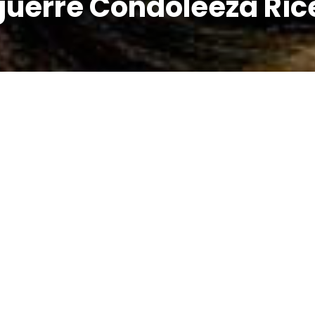
 guerre Condoleeza Ric