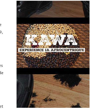
e
9,
es
de
et