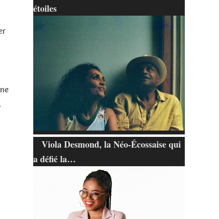
étoiles
er
ine
.
Viola Desmond, la Néo-Écossaise qui
a défié la…