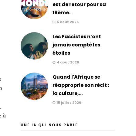
est de retour pour sa
18ème...
5 août 2026
Les Fascistes n’ont
jamais compté les
étoiles
4 août 2026
Quand l'Afrique se
s
réapproprie son récit :
a
la culture,...
15 juillet 2026
,
e à
UNE IA QUI NOUS PARLE