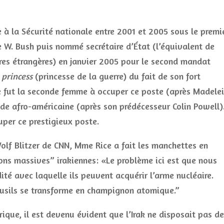
re à la Sécurité nationale entre 2001 et 2005 sous le premi
W. Bush puis nommé secrétaire d’État (l’équivalent de
ires étrangères) en janvier 2005 pour le second mandat
 princess
(princesse de la guerre) du fait de son fort
e fut la seconde femme à occuper ce poste (après Madele
nde afro-américaine (après son prédécesseur Colin Powell)
uper ce prestigieux poste.
olf Blitzer de CNN, Mme Rice a fait les manchettes en
ons massives” irakiennes: «Le problème ici est que nous
dité avec laquelle ils peuvent acquérir l’arme nucléaire.
fusils se transforme en champignon atomique.”
rique, il est devenu évident que l’Irak ne disposait pas de