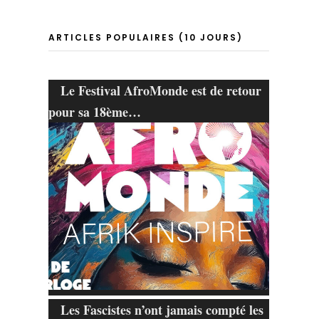
ARTICLES POPULAIRES (10 JOURS)
Le Festival AfroMonde est de retour
pour sa 18ème…
Les Fascistes n’ont jamais compté les