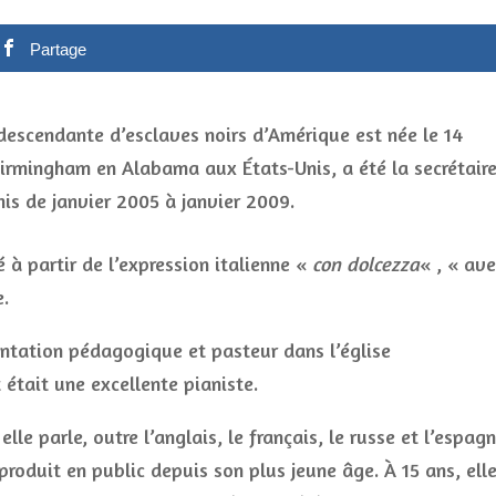
Partage
escendante d’esclaves noirs d’Amérique est née le 14
rmingham en Alabama aux États-Unis, a été la secrétair
nis de janvier 2005 à janvier 2009.
 à partir de l’expression italienne «
con dolcezza
« , « av
e.
ientation pédagogique et pasteur dans l’église
 était une excellente pianiste.
lle parle, outre l’anglais, le français, le russe et l’espagn
roduit en public depuis son plus jeune âge. À 15 ans, ell