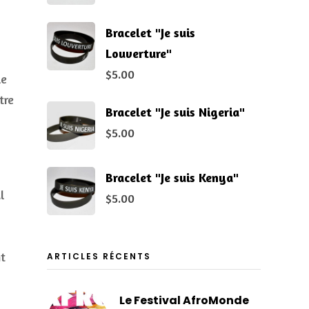
Bracelet "Je suis
Louverture"
$
5.00
le
tre
Bracelet "Je suis Nigeria"
$
5.00
Bracelet "Je suis Kenya"
l
$
5.00
nt
ARTICLES RÉCENTS
Le Festival AfroMonde