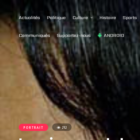
Actualités
Politique
Culture
Histoire
Sports
Communiqués
Supportez-nous
ANDROID
PORTRAIT
212