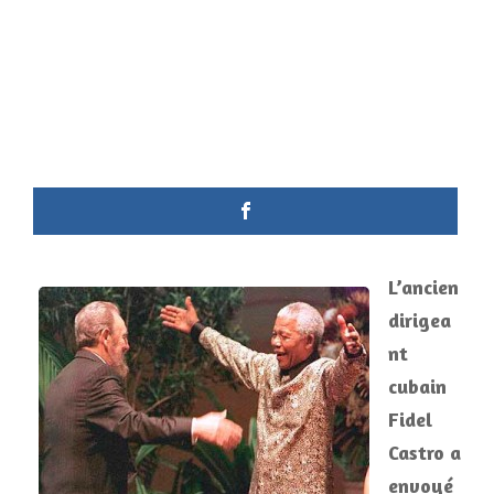
L’ancien
dirigea
nt
cubain
Fidel
Castro a
envoyé