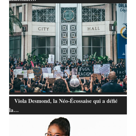
Viola Desmond, la Néo-Écossaise qui a défié
la…