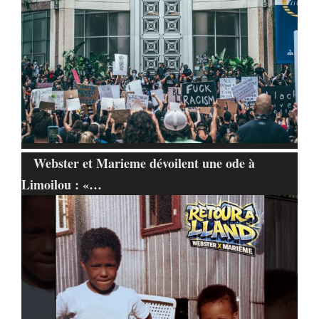
Webster et Marieme dévoilent une ode à
Limoilou : «…