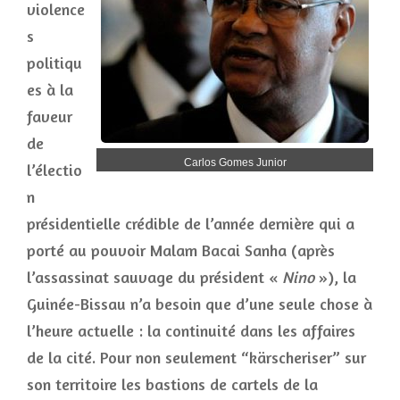
violence
s
politiqu
es à la
faveur
de
Carlos Gomes Junior
l’électio
n
présidentielle crédible de l’année dernière qui a
porté au pouvoir Malam Bacai Sanha (après
l’assassinat sauvage du président «
Nino
»), la
Guinée-Bissau n’a besoin que d’une seule chose à
l’heure actuelle : la continuité dans les affaires
de la cité. Pour non seulement “kärscheriser” sur
son territoire les bastions de cartels de la