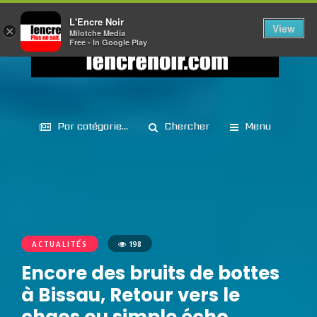
L'Encre Noir
View
×
Milotche Media
Free - In Google Play
Par catégorie...
Chercher
Menu
ACTUALITÉS
198
Encore des bruits de bottes
à Bissau, Retour vers le