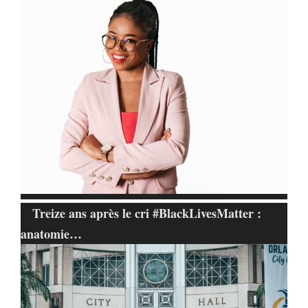
Treize ans après le cri #BlackLivesMatter :
anatomie…