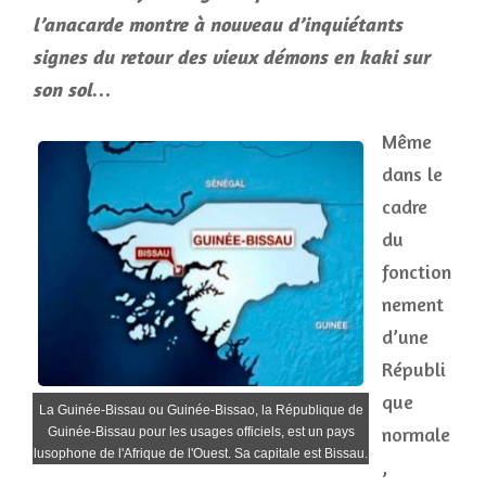
l’anacarde montre à nouveau d’inquiétants
signes du retour des vieux démons en kaki sur
son sol…
Même
dans le
cadre
du
fonction
nement
d’une
Républi
que
La Guinée-Bissau ou Guinée-Bissao, la République de
normale
Guinée-Bissau pour les usages officiels, est un pays
lusophone de l'Afrique de l'Ouest. Sa capitale est Bissau.
,