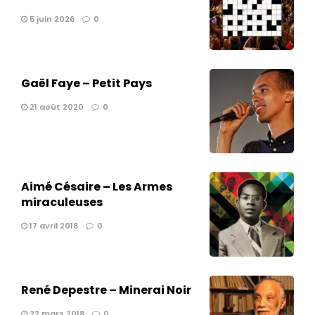
5 juin 2026
0
Gaël Faye – Petit Pays
21 août 2020
0
Aimé Césaire – Les Armes
miraculeuses
17 avril 2018
0
René Depestre – Minerai Noir
22 mars 2018
0