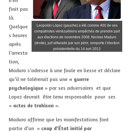
n’en
finit pas
là.
Quelque
Leopoldo López (gauche) a été comme 400 de ses
compatriotes vénézuéliens empêchés de prendre part
s heures
aux élections de novembre 2008. Nicolas Maduro
après
(droite), juif séfarade par son père, remporte l’élection
présidentielle du 14 avri 2013
l’arresta
tion,
Maduro s’adresse à une foule en liesse et déclare
qu’il ne tolérerait pas une
« guerre
psychologique
» par ses adversaires et que
Lopez devrait être tenu responsable pour ses
«
actes de trahison
».
Maduro affirme que les manifestations font
partie d’un «
coup d’État initié par