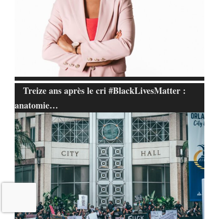
Treize ans après le cri #BlackLivesMatter :
anatomie…