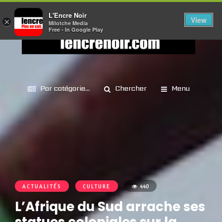
L'Encre Noir
View
×
Milotche Media
Free - In Google Play
Par catégorie...
Chercher
Menu
ACTUALITÉS
CULTURE
440
L’Afrique du Sud arrache ses