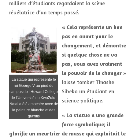
milliers d’étudiants regardaient la scène
révélatrice d’un temps passé.
« Cela représente un bon
pas en avant pour le
changement, et démontre
si quelque chose ne va
pas, vous avez vraiment
le pouvoir de le changer
»
La statue qui représente le
laisse tomber Tinashe
roi George V au pied du
Sibeko un étudiant en
campus de l’Howard College
de l’Université du KwaZulu-
science politique.
Natal a été amochée avec de
la peinture blanche et des
«
La statue a une grande
graffitis
force symbolique; il
glorifie un meurtrier de masse qui exploitait le