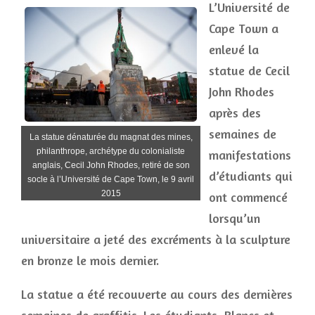
L’Université de
Cape Town a
enlevé la
statue de Cecil
John Rhodes
après des
semaines de
La statue dénaturée du magnat des mines,
philanthrope, archétype du colonialiste
manifestations
anglais, Cecil John Rhodes, retiré de son
d’étudiants qui
socle à l’Université de Cape Town, le 9 avril
2015
ont commencé
lorsqu’un
universitaire a jeté des excréments à la sculpture
en bronze le mois dernier.
La statue a été recouverte au cours des dernières