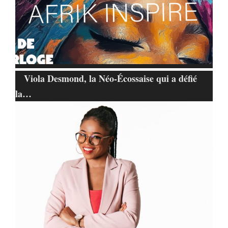
Viola Desmond, la Néo-Écossaise qui a défié
la…