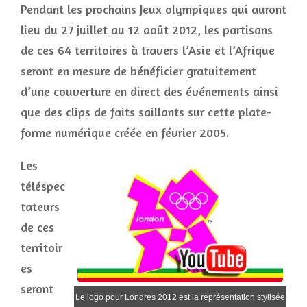
Pendant les prochains Jeux olympiques qui auront
lieu du 27 juillet au 12 août 2012, les partisans
de ces 64 territoires à travers l’Asie et l’Afrique
seront en mesure de bénéficier gratuitement
d’une couverture en direct des événements ainsi
que des clips de faits saillants sur cette plate-
forme numérique créée en février 2005.
Les
téléspec
tateurs
de ces
territoir
es
seront
Le logo pour Londres 2012 est la représentation stylisée