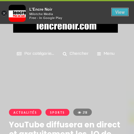
L'Encre Noir
View
×
Milotche Media
Free - In Google Play
Par catégorie...
Chercher
Menu
ACTUALITÉS
SPORTS
218
YouTube diffusera en direct