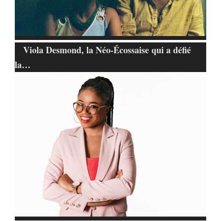
Viola Desmond, la Néo-Écossaise qui a défié
la…