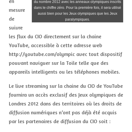
en
du nombre 2012 avec les anneaux olympiques inscrits
dans le chiffre zéro. Pour la première fois, il sera utilisé
mesure
aussi bien pour les Jeux olympiques que les Jeux
de
paralympiques.
suivre
les flux du CIO directement sur la chaine
YouTube, accessible à cette adresse web
http://youtube.com/olympic avec tout dispositif
pouvant naviguer sur la Toile telle que des
appareils intelligents ou les téléphones mobiles.
Le live streaming sur la chaine du CIO de YouTube
fournira un accès exclusif des Jeux olympiques de
Londres 2012 dans des territoires où les droits de
diffusion numériques n’ont pas déjà été acquis
par les partenaires de diffusion du CIO soit :