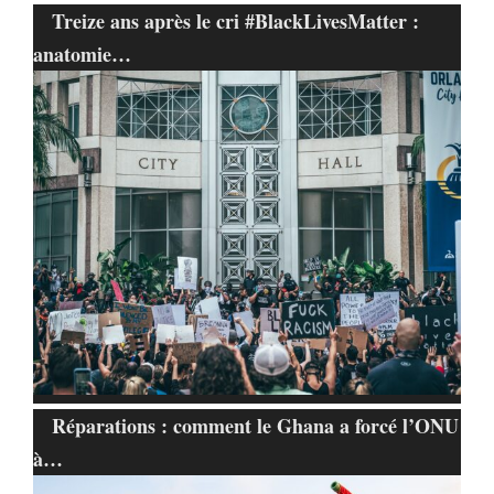
Treize ans après le cri #BlackLivesMatter :
anatomie…
Réparations : comment le Ghana a forcé l’ONU
à…