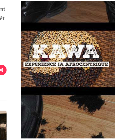
ont
êt