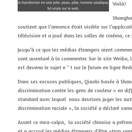
Voilà!
le transformer en une jolie, peau, pâle, homme asiatique,
fut virale sur le web.
Shanghai
soutient que l’annonce était visible sur l’applic
télévision et a joué dans les salles de cinéma, ce 
Jusqu’à ce que les médias étrangers aient commen
sont aventuré à la commenter. Sur le site Weibo, 
est devenu le sujet n ° 1 sur le forum en ligne Re
Dans ses excuses publiques, Qiaobi basée à Shang
discrimination contre les gens de couleur » en dif
standard avec lequel nous devrions juger les au
discrimination raciale », la société a déclaré sam
Avant ce mea-culpa, la société chinoise a préten
et a accusé les médias étrangers d’être «trop sens