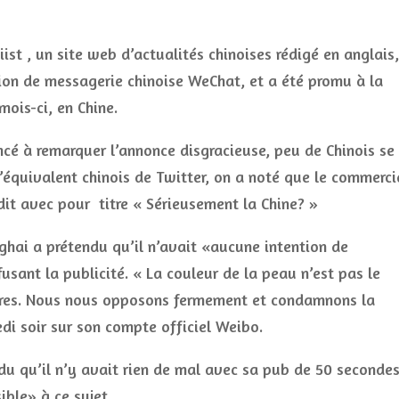
ist , un site web d’actualités chinoises rédigé en anglais,
ation de messagerie chinoise WeChat, et a été promu à la
mois-ci, en Chine.
cé à remarquer l’annonce disgracieuse, peu de Chinois se
l’équivalent chinois de Twitter, on a noté que le commerci
ddit avec pour titre « Sérieusement la Chine? »
hai a prétendu qu’il n’avait «aucune intention de
fusant la publicité. « La couleur de la peau n’est pas le
tres. Nous nous opposons fermement et condamnons la
edi soir sur son compte officiel Weibo.
du qu’il n’y avait rien de mal avec sa pub de 50 seconde
ible» à ce sujet.