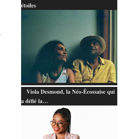
étoiles
i
Viola Desmond, la Néo-Écossaise qui
a défié la…