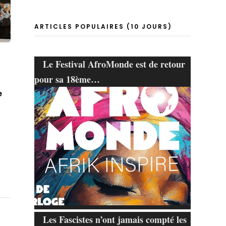
ARTICLES POPULAIRES (10 JOURS)
Le Festival AfroMonde est de retour
pour sa 18ème…
e
Les Fascistes n’ont jamais compté les