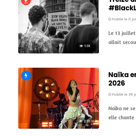
#BlackLi
Publié le 11 ju
Le 13 juille
allait seco
1.5K
Naïka e
2026
Publié le 30 
Naïka ne se
elle chante 
2.2K