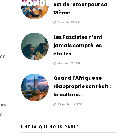
est de retour pour sa
18ème...
5 août 2026
Les Fascistes n’ont
jamais compté les
étoiles
ar
4 août 2026
Quand l'Afrique se
réapproprie son récit :
la culture,...
ous
15 juillet 2026
e
UNE IA QUI NOUS PARLE