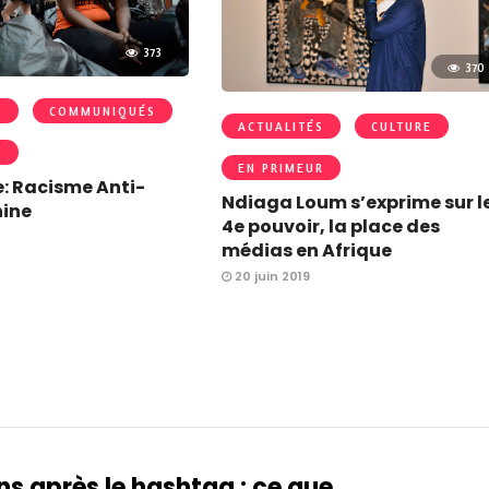
373
370
S
COMMUNIQUÉS
ACTUALITÉS
CULTURE
R
EN PRIMEUR
: Racisme Anti-
Ndiaga Loum s’exprime sur l
hine
4e pouvoir, la place des
médias en Afrique
20 juin 2019
ns après le hashtag : ce que