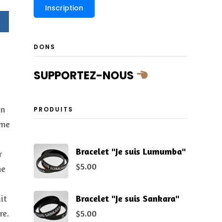
DONS
SUPPORTEZ-NOUS
on
PRODUITS
mme
Bracelet "Je suis Lumumba"
r
$
5.00
he
Bracelet "Je suis Sankara"
it
$
5.00
re.