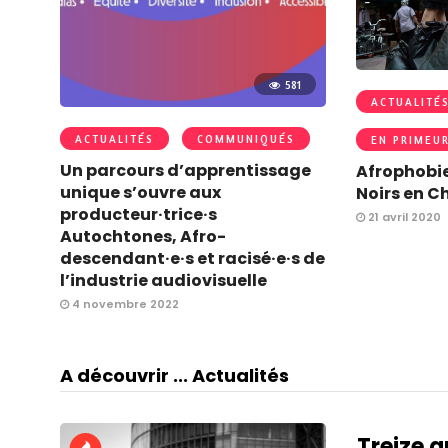
581
ACTUALITÉ
ACTUALITÉS
COMMUNIQUÉS
EN PRIMEU
Un parcours d’apprentissage
Afrophobie
unique s’ouvre aux
Noirs en C
producteur·trice·s
21 avril 2020
Autochtones, Afro-
descendant·e·s et racisé·e·s de
l’industrie audiovisuelle
4 novembre 2022
A découvrir ... Actualités
Treize a