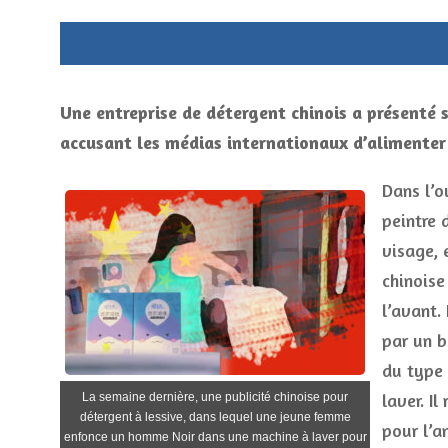
Une entreprise de détergent chinois a présenté s
accusant les médias internationaux d’alimenter 
Dans l’o
peintre 
visage, 
chinoise 
l’avant.
par un b
du type 
laver. I
La semaine dernière, une publicité chinoise pour
détergent à lessive, dans lequel une jeune femme
pour l’a
enfonce un homme Noir dans une machine à laver pour