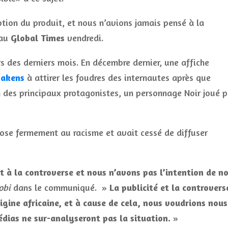
otion du produit, et nous n’avions jamais pensé à la
 au
Global Times
vendredi.
s des derniers mois. En décembre dernier, une affiche
Awakens
à attirer les foudres des internautes après que
un des principaux protagonistes, un personnage Noir joué p
pose fermement au racisme et avait cessé de diffuser
it à la controverse et nous n’avons pas l’intention de n
obi
dans le communiqué. »
La publicité et la controvers
igine africaine, et à cause de cela, nous voudrions nous
édias ne sur-analyseront pas la situation.
»