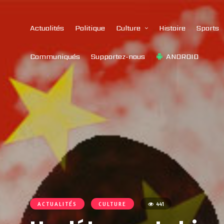
Actualités
Politique
Culture
Histoire
Sports
Communiqués
Supportez-nous
ANDROID
ACTUALITÉS
CULTURE
441