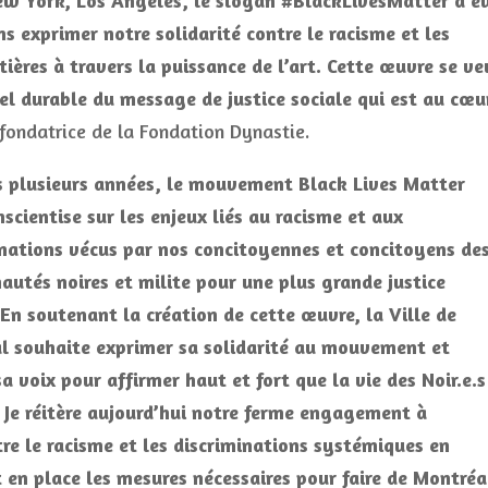
New York, Los Angeles, le slogan #BlackLivesMatter a e
s exprimer notre solidarité contre le racisme et les
tières à travers la puissance de l’art. Cette œuvre se ve
el durable du message de justice sociale qui est au cœu
fondatrice de la Fondation Dynastie.
s plusieurs années, le mouvement Black Lives Matter
scientise sur les enjeux liés au racisme et aux
inations vécus par nos concitoyennes et concitoyens de
utés noires et milite pour une plus grande justice
 En soutenant la création de cette œuvre, la Ville de
l souhaite exprimer sa solidarité au mouvement et
sa voix pour affirmer haut et fort que la vie des Noir.e.s
 Je réitère aujourd’hui notre ferme engagement à
re le racisme et les discriminations systémiques en
en place les mesures nécessaires pour faire de Montréa