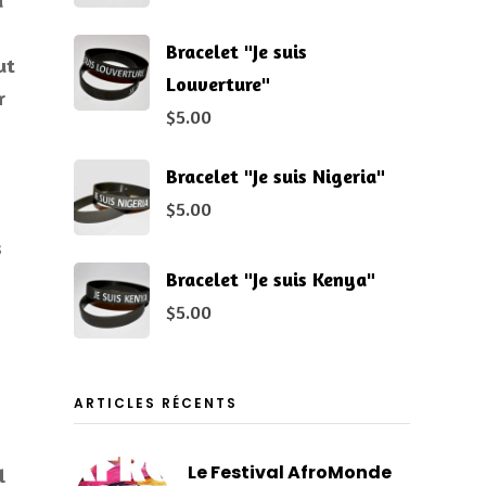
u
Bracelet "Je suis
ut
Louverture"
r
$
5.00
Bracelet "Je suis Nigeria"
$
5.00
s
Bracelet "Je suis Kenya"
$
5.00
ARTICLES RÉCENTS
Le Festival AfroMonde
l