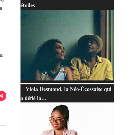
étoiles
e
la
Viola Desmond, la Néo-Écossaise qui
a défié la…