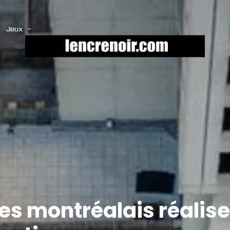
Jeux
stes montréalais réal