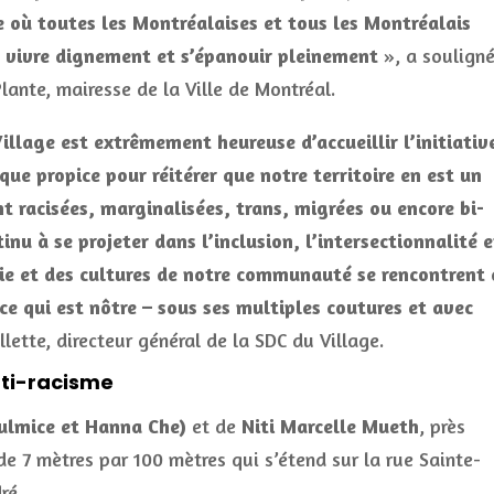
e où toutes les Montréalaises et tous les Montréalais
 vivre dignement et s’épanouir pleinement
», a soulign
Plante, mairesse de la Ville de Montréal.
lage est extrêmement heureuse d’accueillir l’initiativ
 propice pour réitérer que notre territoire en est un
ent racisées, marginalisées, trans, migrées ou encore bi-
inu à se projeter dans l’inclusion, l’intersectionnalité e
 vie et des cultures de notre communauté se rencontrent 
ce qui est nôtre – sous ses multiples coutures et avec
lette, directeur général de la SDC du Village.
nti-racisme
ulmice et Hanna Che)
et de
Niti Marcelle Mueth
, près
de 7 mètres par 100 mètres qui s’étend sur la rue Sainte-
ré.