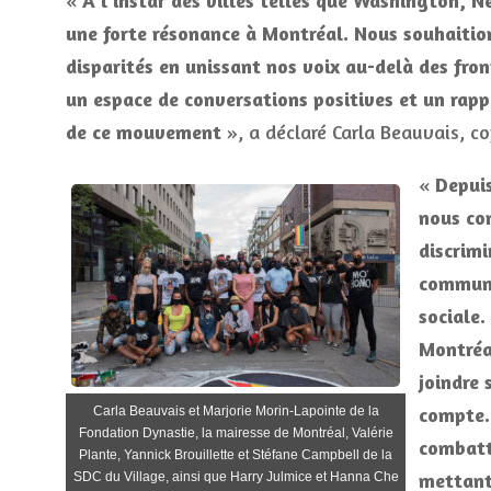
«
À l’instar des villes telles que Washington, 
une forte résonance à Montréal. Nous souhaition
disparités en unissant nos voix au-delà des fron
un espace de conversations positives et un rapp
de ce mouvement
», a déclaré Carla Beauvais, co
«
Depui
nous con
discrim
communa
sociale.
Montréa
joindre 
compte.
Carla Beauvais et Marjorie Morin-Lapointe de la
Fondation Dynastie, la mairesse de Montréal, Valérie
combatt
Plante, Yannick Brouillette et Stéfane Campbell de la
mettant 
SDC du Village, ainsi que Harry Julmice et Hanna Che