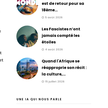
est de retour pour sa
18ème...
é
5 août 2026
Les Fascistes n’ont
e
jamais compté les
étoiles
4 août 2026
t
et
Quand l'Afrique se
réapproprie son récit :
la culture,...
15 juillet 2026
UNE IA QUI NOUS PARLE