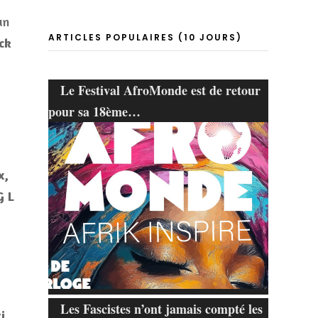
un
ARTICLES POPULAIRES (10 JOURS)
ck
Le Festival AfroMonde est de retour
pour sa 18ème…
x,
G L
Les Fascistes n’ont jamais compté les
i,