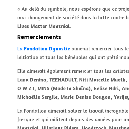
« Au delà du symbole, nous espérons que ce projet
vrai changement de société dans la lutte contre 
Lives Matter Montréal
.
Remerciements
La
Fondation Dynastie
aimerait remercier tous les
initiative et tous les bénévoles qui ont prêté main
Elle aimerait également remercier tous les artiste
Lana Denina, TEENADULT, Niti Marcelle Mueth, 
O W Z I, MÏNS (Made In Shaïna), Eelise Ndri, A
Michaëlle Sergile, Marie-Denise Douyon, Yarije
La Fondation aimerait saluer le travail incroyable
fresque et qui militent depuis des années pour un
Montréal, Hilarious Riders, Hoodstock, Massimad