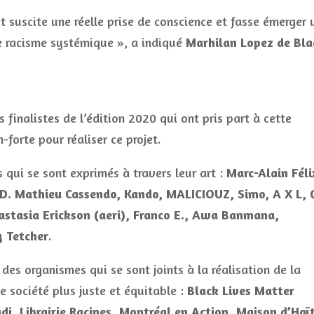
 suscite une réelle prise de conscience et fasse émerger 
le racisme systémique », a indiqué
Marhilan Lopez de Bla
 finalistes de l’édition 2020 qui ont pris part à cette
-forte pour réaliser ce projet.
s qui se sont exprimés à travers leur art :
Marc-Alain Féli
D. Mathieu Cassendo, Kando, MALICIOUZ, Simo, A X L, 
nastasia Erickson (aeri), Franco E., Awa Banmana,
y Tetcher
.
 des organismes qui se sont joints à la réalisation de la
e société plus juste et équitable :
Black Lives Matter
i, Librairie Racines, Montréal en Action, Maison d’Haït