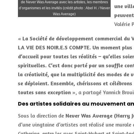
de Never Was Average avec les artistes, les membres
une vill
d’organismes et les invités (crédit photo : Abel H. / Never
peuvent
Was Average)
Valérie 
«
La Société de développement commercial du Vil
LA VIE DES NOIR.E.S COMPTE. Un moment plus que
d’accueil pour toutes les réalités – qu’elles soi
spirituelles. C’est donc porté par un souffle cont
la créativité, que la multiplicité des modes de
se déploient. Ensemble, chérissons et célébrons 
toutes sans exception
», a partagé Yannick Brouil
Des artistes solidaires au mouvement a
Sous la direction de
Never Was Average (Harry J
d’une vingtaine d’artistes ont réalisé une murale 
Catherine, entre les rues Saint-Hubert et Saint-And