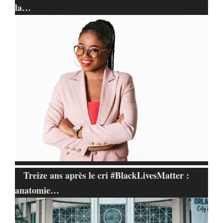
la…
Treize ans après le cri #BlackLivesMatter :
anatomie…