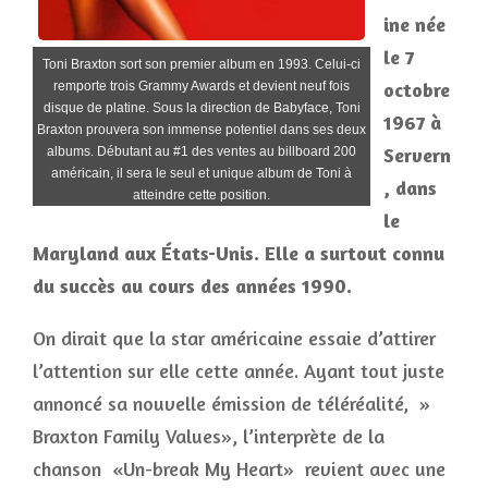
ine née
le 7
Toni Braxton sort son premier album en 1993. Celui-ci
octobre
remporte trois Grammy Awards et devient neuf fois
disque de platine. Sous la direction de Babyface, Toni
1967 à
Braxton prouvera son immense potentiel dans ses deux
Servern
albums. Débutant au #1 des ventes au billboard 200
américain, il sera le seul et unique album de Toni à
, dans
atteindre cette position.
le
Maryland aux États-Unis. Elle a surtout connu
du succès au cours des années 1990.
On dirait que la star américaine essaie d’attirer
l’attention sur elle cette année. Ayant tout juste
annoncé sa nouvelle émission de téléréalité, »
Braxton Family Values», l’interprète de la
chanson «Un-break My Heart» revient avec une