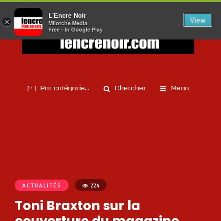
L'Encre Noir
View
×
Milotche Media
Free - In Google Play
Par catégorie...
Chercher
Menu
ACTUALITÉS
224
Toni Braxton sur la