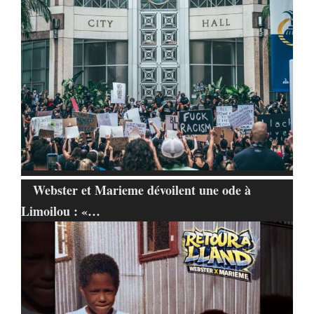
Webster et Marieme dévoilent une ode à
Limoilou : «…