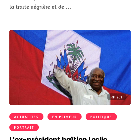
la traite négrière et de …
261
ACTUALITÉS
EN PRIMEUR
POLITIQUE
PORTRAIT
L’ex-président haïtien Leslie