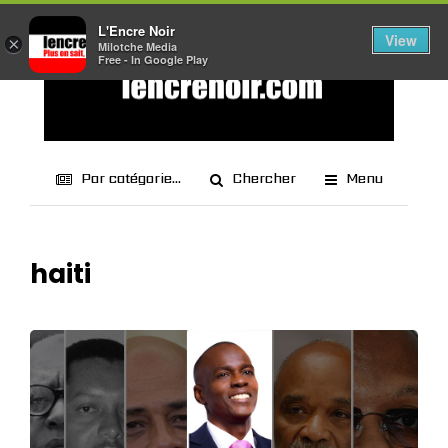
L'Encre Noir
View
×
Milotche Media
Free - In Google Play
Par catégorie...
Chercher
Menu
haiti