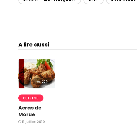
#POULET MARTINIQUAIS
#SEL
#VIN BLANC
A lire aussi
229
CUISINE
Acras de
Morue
11 juillet 2010