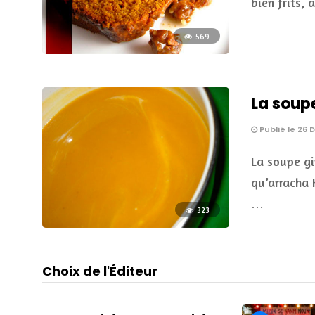
bien frits,
569
La soup
Publié le 26
La soupe gi
qu’arracha 
…
323
Choix de l'Éditeur