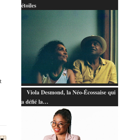
étoiles
t
Viola Desmond, la Néo-Écossaise qui
a défié la…