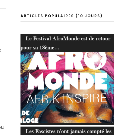
ARTICLES POPULAIRES (10 JOURS)
Le Festival AfroMonde est de retour
pour sa 18ème…
e
ou
Les Fascistes n’ont jamais compté les