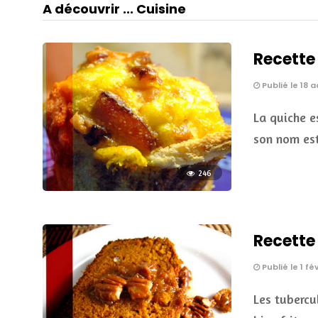
A découvrir ... Cuisine
Recette
Publié le 18 a
La quiche e
son nom es
246
Recette
Publié le 1 fév
Les tubercu