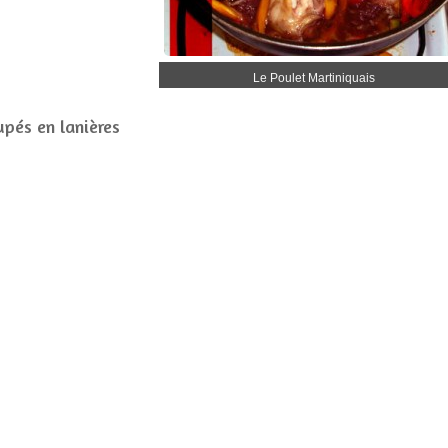
Le Poulet Martiniquais
upés en lanières