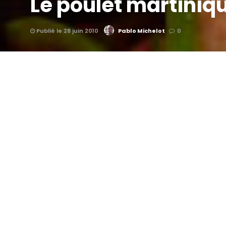
Le poulet martiniq
Publié le 28 juin 2010
Pablo Michelot
0