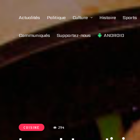
Actualités
Politique
Culture
Histoire
Sports
Communiqués
Supportez-nous
ANDROID
CUISINE
294