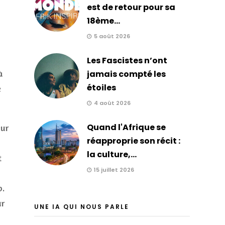
est de retour pour sa
18ème...
5 août 2026
Les Fascistes n’ont
à
jamais compté les
étoiles
e
4 août 2026
Quand l'Afrique se
eur
réapproprie son récit :
la culture,...
t
15 juillet 2026
b.
ur
UNE IA QUI NOUS PARLE