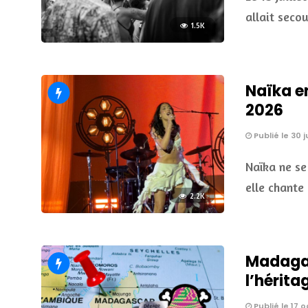
allait seco
1.5K
Naïka e
2026
Publié le 30 
Naïka ne se
elle chante 
2.2K
Madagasc
l’hérita
Publié le 17 