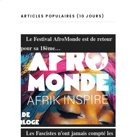
ARTICLES POPULAIRES (10 JOURS)
Le Festival AfroMonde est de retour
pour sa 18ème…
Les Fascistes n’ont jamais compté les