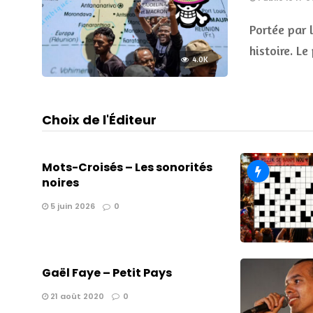
Portée par 
histoire. L
4.0K
Choix de l'Éditeur
Mots-Croisés – Les sonorités
noires
5 juin 2026
0
Gaël Faye – Petit Pays
21 août 2020
0