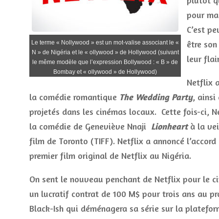
plutôt q
pour mai
C’est pe
être son
Le terme « Nollywood » est un mot-valise associant le «
N » de Nigéria et le « ollywood » de Hollywood (suivant
leur flai
le même modèle que l’expression Bollywood : « B » de
Bombay et « ollywood » de Hollywood)
Netflix 
la comédie romantique
The Wedding Party
, ainsi
projetés dans les cinémas locaux. Cette fois-ci, N
la comédie de Geneviève Nnaji
Lionheart
à la vei
film de Toronto (TIFF). Netflix a annoncé l’accord
premier film original de Netflix au Nigéria.
On sent le nouveau penchant de Netflix pour le ci
un lucratif contrat de 100 M$ pour trois ans au p
Black-Ish qui déménagera sa série sur la plateform