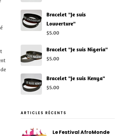
é
Bracelet "Je suis
Louverture"
né
$
5.00
Bracelet "Je suis Nigeria"
t
$
5.00
ent
 de
Bracelet "Je suis Kenya"
$
5.00
ARTICLES RÉCENTS
Le Festival AfroMonde