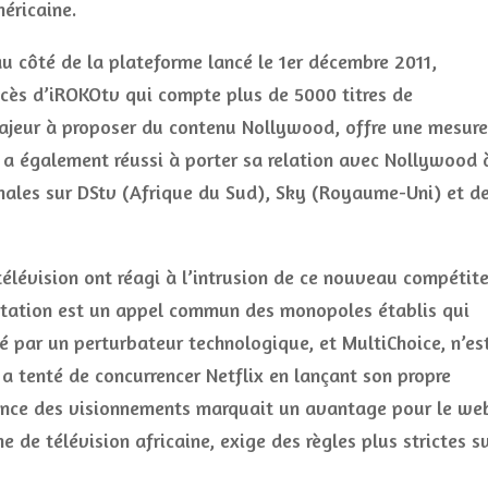
éricaine.
au côté de la plateforme lancé le 1er décembre 2011,
ccès d’iROKOtv qui compte plus de 5000 titres de
majeur à proposer du contenu Nollywood, offre une mesure
ko a également réussi à porter sa relation avec Nollywood 
onales sur DStv (Afrique du Sud), Sky (Royaume-Uni) et d
télévision ont réagi à l’intrusion de ce nouveau compétit
tation est un appel commun des monopoles établis qui
é par un perturbateur technologique, et MultiChoice, n’es
 a tenté de concurrencer Netflix en lançant son propre
dance des visionnements marquait un avantage pour le we
 de télévision africaine, exige des règles plus strictes s