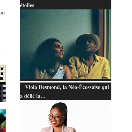
étoiles
on
Viola Desmond, la Néo-Écossaise qui
a défié la…