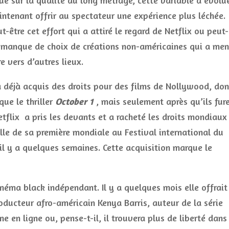
ue sur la qualité du long métrage, cette variable a évolu
ntenant offrir au spectateur une expérience plus léchée.
ut-être cet effort qui a attiré le regard de Netflix ou peut-
 manque de choix de créations non-américaines qui a me
re vers d’autres lieux.
a déjà acquis des droits pour des films de Nollywood, don
 que le thriller
October 1
, mais seulement après qu’ils fur
etflix a pris les devants et a racheté les droits mondiaux
lle de sa première mondiale au Festival international du
 il y a quelques semaines. Cette acquisition marque le
néma black indépendant. Il y a quelques mois elle offrait
roducteur afro-américain Kenya Barris, auteur de la série
e en ligne ou, pense-t-il, il trouvera plus de liberté dans