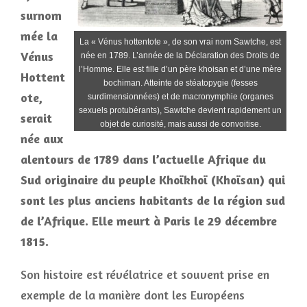
surnom
mée la
La « Vénus hottentote », de son vrai nom Sawtche, est
Vénus
née en 1789. L’année de la Déclaration des Droits de
l’Homme. Elle est fille d’un père khoisan et d’une mère
Hottent
bochiman. Atteinte de stéatopygie (fesses
ote
,
surdimensionnées) et de macronymphie (organes
sexuels protubérants), Sawtche devient rapidement un
serait
objet de curiosité, mais aussi de convoitise.
née aux
alentours de 1789 dans l’actuelle Afrique du
Sud originaire du peuple Khoïkhoï (Khoïsan) qui
sont les plus anciens habitants de la région sud
de l’Afrique. Elle meurt à Paris le 29 décembre
1815.
Son histoire est révélatrice et souvent prise en
exemple de la manière dont les Européens