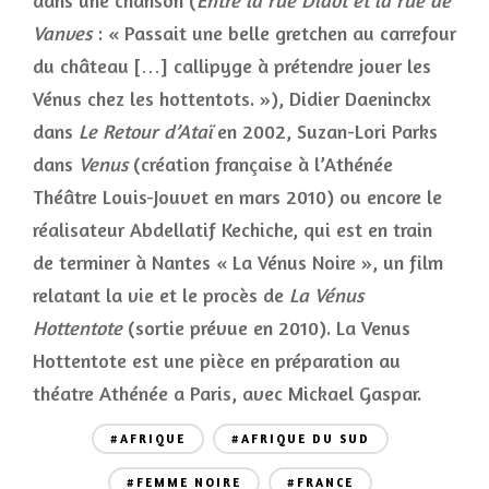
dans une chanson (
Entre la rue Didot et la rue de
Vanves
: « Passait une belle gretchen au carrefour
du château […] callipyge à prétendre jouer les
Vénus chez les hottentots. »), Didier Daeninckx
dans
Le Retour d’Ataï
en 2002, Suzan-Lori Parks
dans
Venus
(création française à l’Athénée
Théâtre Louis-Jouvet en mars 2010) ou encore le
réalisateur Abdellatif Kechiche, qui est en train
de terminer à Nantes « La Vénus Noire », un film
relatant la vie et le procès de
La Vénus
Hottentote
(sortie prévue en 2010). La Venus
Hottentote est une pièce en préparation au
théatre Athénée a Paris, avec Mickael Gaspar.
#AFRIQUE
#AFRIQUE DU SUD
#FEMME NOIRE
#FRANCE