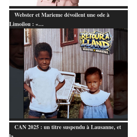
Webster et Marieme dévoilent une ode à
Limoilou : «…
CAN 2025 : un titre suspendu à Lausanne, et
la…