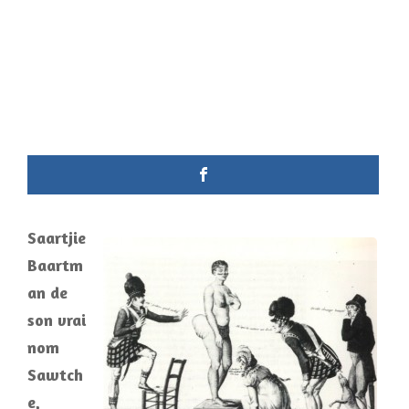
Saartjie
Baartm
an de
son vrai
nom
Sawtch
e,