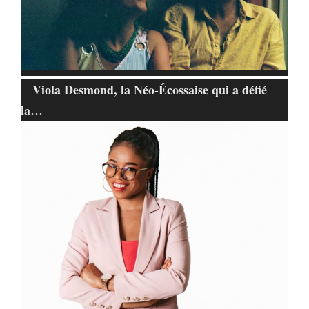
Viola Desmond, la Néo-Écossaise qui a défié
la…