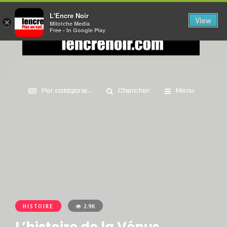
L'Encre Noir
View
×
Milotche Media
Free - In Google Play
Par catégorie...
Chercher
Menu
HISTOIRE
2.9K