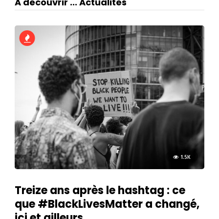
A découvrir ... Actualités
1.5K
Treize ans après le hashtag : ce
que #BlackLivesMatter a changé,
ici et ailleurs