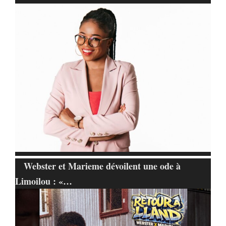
Webster et Marieme dévoilent une ode à
Limoilou : «…