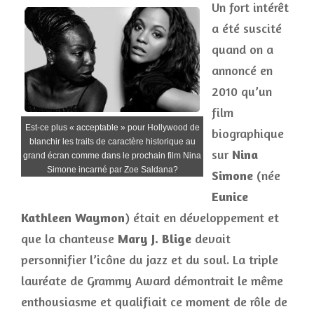
Un fort intérêt
a été suscité
quand on a
annoncé en
2010 qu’un
film
Est-ce plus « acceptable » pour Hollywood de
biographique
blanchir les traits de caractère historique au
sur
Nina
grand écran comme dans le prochain film Nina
Simone incarné par Zoe Saldana?
Simone
(née
Eunice
Kathleen Waymon
) était en développement et
que la chanteuse
Mary J. Blige
devait
personnifier l’icône du jazz et du soul. La triple
lauréate de Grammy Award démontrait le même
enthousiasme et qualifiait ce moment de rôle de