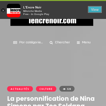
L'Encre Noir
View
×
Milotche Media
Free - In Google Play
Par catégorie...
Chercher
Menu
ACTUALITÉS
CULTURE
328
La personnification de Nina