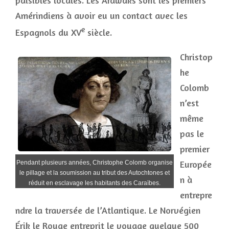
paisibles locales. Les Arawaks sont les premiers
Amérindiens à avoir eu un contact avec les
e
Espagnols du XV
siècle.
Christop
he
Colomb
n’est
même
pas le
premier
Europée
Pendant plusieurs années, Christophe Colomb organise
le pillage et la soumission au tribut des Autochtones et
n à
réduit en esclavage les habitants des Caraïbes.
entrepre
ndre la traversée de l’Atlantique. Le Norvégien
Érik le Rouge entreprit le voyage quelque 500