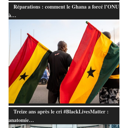
Réparations : comment le Ghana a forcé l’ONU
à…
Treize ans après le cri #BlackLivesMatter :
anatomie…