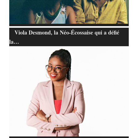
Viola Desmond, la Néo-Écossaise qui a défié
la…