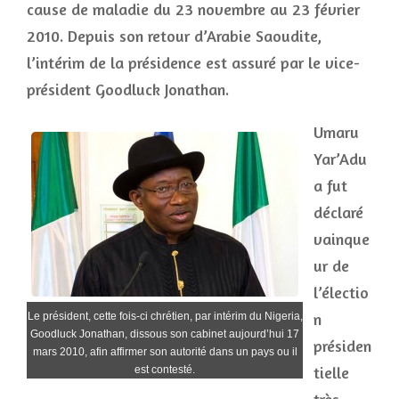
cause de maladie du 23 novembre au 23 février
2010. Depuis son retour d’Arabie Saoudite,
l’intérim de la présidence est assuré par le vice-
président Goodluck Jonathan.
Umaru
Yar’Adu
a fut
déclaré
vainque
ur de
l’électio
n
Le président, cette fois-ci chrétien, par intérim du Nigeria,
Goodluck Jonathan, dissous son cabinet aujourd’hui 17
présiden
mars 2010, afin affirmer son autorité dans un pays ou il
tielle
est contesté.