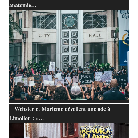
anatomie…
Webster et Marieme dévoilent une ode à
Limoilou : «…