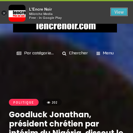
L'Encre Noir
View
×
Milotche Media
Free - In Google Play
Par catégorie...
Chercher
Menu
POLITIQUE
202
Goodluck Jonathan,
président chrétien par