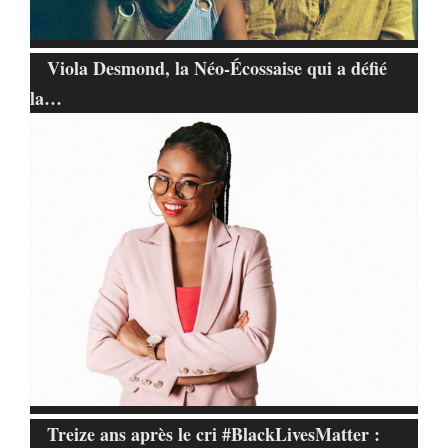
Viola Desmond, la Néo-Écossaise qui a défié
la…
Treize ans après le cri #BlackLivesMatter :