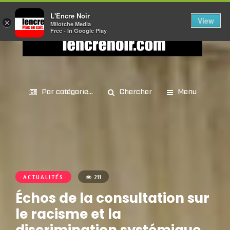
L'Encre Noir
View
×
Milotche Media
Free - In Google Play
Par catégorie...
Chercher
Menu
ACTUALITÉS
211
Échos de la consultation sur
le racisme et la