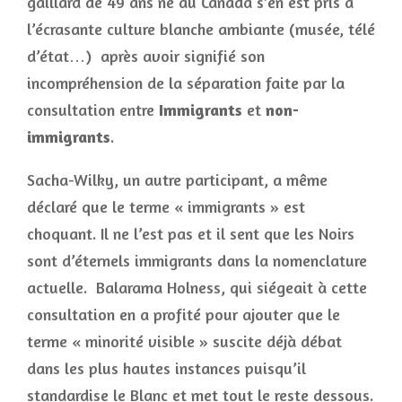
gaillard de 49 ans né au Canada s’en est pris a
l’écrasante culture blanche ambiante (musée, télé
d’état…) après avoir signifié son
incompréhension de la séparation faite par la
consultation entre
Immigrants
et
non-
immigrants
.
Sacha-Wilky, un autre participant, a même
déclaré que le terme « immigrants » est
choquant. Il ne l’est pas et il sent que les Noirs
sont d’éternels immigrants dans la nomenclature
actuelle. Balarama Holness, qui siégeait à cette
consultation en a profité pour ajouter que le
terme « minorité visible » suscite déjà débat
dans les plus hautes instances puisqu’il
standardise le Blanc et met tout le reste dessous.