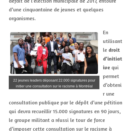
défait de l’élection municipale de 2017, entouré
d’une cinquantaine de jeunes et quelques
organismes.
En
utilisant
le
droit
d’initiat
ive
qui
permet
22 jeunes leaders déposant 22.000 signatures pour
d’obteni
initier une consultation sur le racisme à Montréal
r une
consultation publique par le dépôt d’une pétition
qui devra recueillir 15.000 signatures en 90 jours,
le groupe militant a réussi le tour de force
d’imposer cette consultation sur le racisme à