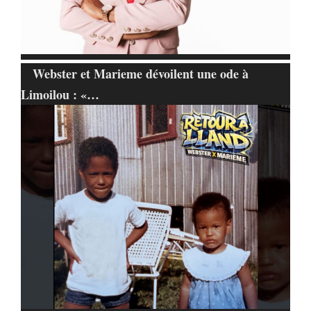
Webster et Marieme dévoilent une ode à
Limoilou : «…