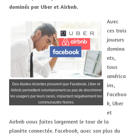
dominés par Uber et Airbnb.
Avec
ces trois
joueurs
domina
nts,
tous
américa
ins,
Des études récentes prouvent que Facebook, Uber et
Airbnb permettent volontairement ou pas de discriminer
Faceboo
les usagers par leurs races, impactant négativement les
k, Uber
communautés Noires.
et
Airbnb vous faites largement le tour de la
planète connectée. Facebook, avec son plus du