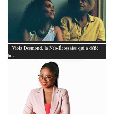
Viola Desmond, la Néo-Écossaise qui a défié
la…