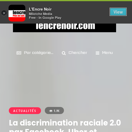
L'Encre Noir
View
×
Milotche Media
Free - In Google Play
Par catégorie...
Chercher
Menu
ACTUALITÉS
1.7K
La discrimination raciale 2.0