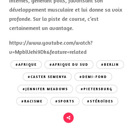
internes, générant poils, favorisant son
développement musculaire et lui donne sa voix
profonde. Sur la piste de course, c’est
certainement un avantage.
httpv://www.youtube.com/watch?
v=MpblUehi9Dk&feature=related
#AFRIQUE
#AFRIQUE DU SUD
#BERLIN
#CASTER SEMENYA
#DEMI-FOND
#JENNIFER MEADOWS
#PIETERSBURG
#RACISME
#SPORTS
#STÉROÏDES