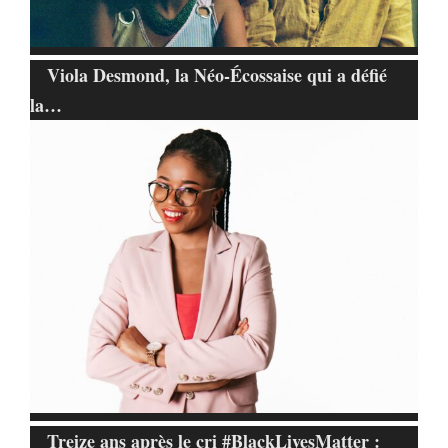
Viola Desmond, la Néo-Écossaise qui a défié
la…
Treize ans après le cri #BlackLivesMatter :