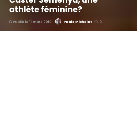
Caster Semenya, une
athlète féminine?
Publié le 11 mars 2010
Pablo Michelot
0