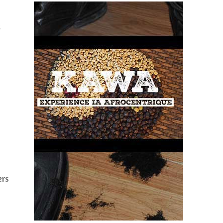
t
ers