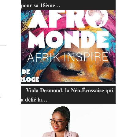
pour sa 18ème…
Viola Desmond, la Néo-Écossaise qui
i
a défié la…