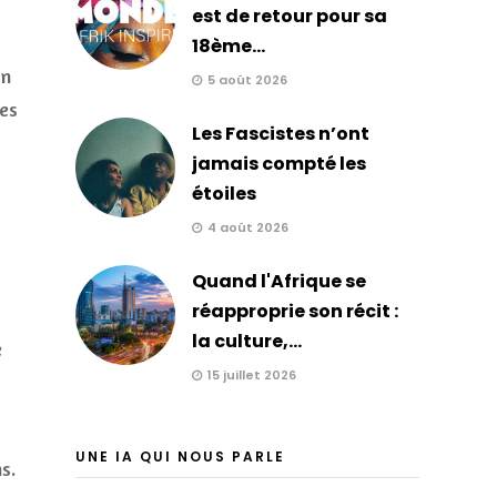
est de retour pour sa
18ème...
on
5 août 2026
nes
Les Fascistes n’ont
jamais compté les
étoiles
4 août 2026
Quand l'Afrique se
réapproprie son récit :
la culture,...
e
15 juillet 2026
UNE IA QUI NOUS PARLE
s.