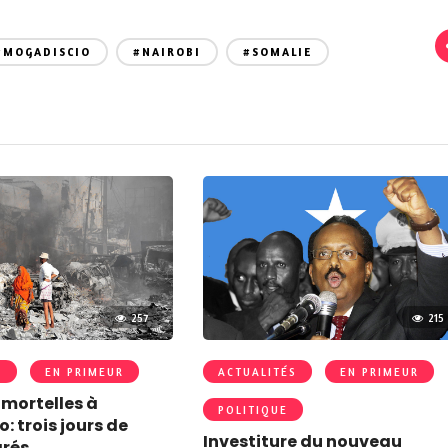
#MOGADISCIO
#NAIROBI
#SOMALIE
257
215
S
EN PRIMEUR
ACTUALITÉS
EN PRIMEUR
 mortelles à
POLITIQUE
: trois jours de
Investiture du nouveau
arés