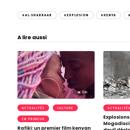
#AL-SHABBAAB
#EXPLOSION
#KENYA
A lire aussi
691
ACTUALITÉS
CULTURE
ACTUALITÉ
Explosions
EN PRIMEUR
Mogadiscio
Rafiki: un premier film kenyan
deuil décl