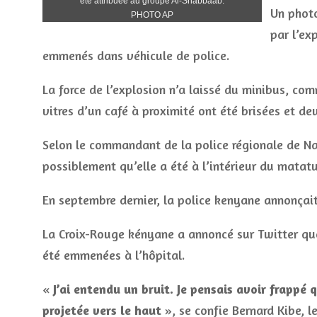
été attribuée au groupe Al-Shabbaab.
Un photo
PHOTO AP
par l’ex
emmenés dans véhicule de police.
La force de l’explosion n’a laissé du minibus, c
vitres d’un café à proximité ont été brisées et 
Selon le commandant de la police régionale de Na
possiblement qu’elle a été à l’intérieur du matat
En septembre dernier, la police kenyane annonçait 
La Croix-Rouge kényane a annoncé sur Twitter qu
été emmenées à l’hôpital.
«
J’ai entendu un bruit. Je pensais avoir frapp
projetée vers le haut
», se confie Bernard Kibe, l