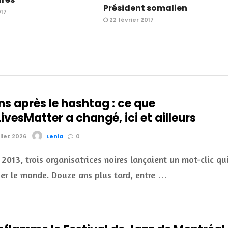
Président somalien
17
22 février 2017
ns après le hashtag : ce que
vesMatter a changé, ici et ailleurs
illet 2026
Lenia
0
t 2013, trois organisatrices noires lançaient un mot-clic qu
uer le monde. Douze ans plus tard, entre …