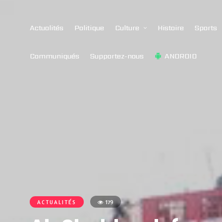
Actualités
Politique
Culture
Histoire
Sports
Communiqués
Supportez-nous
ANDROID
ACTUALITÉS
179