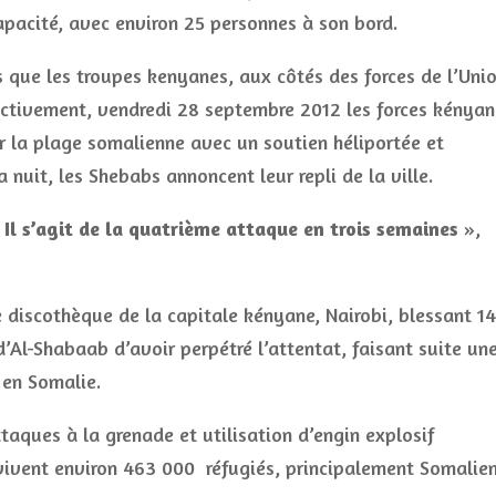
apacité, avec environ 25 personnes à son bord.
 que les troupes kenyanes, aux côtés des forces de l’Uni
fectivement, vendredi 28 septembre 2012 les forces kénya
 la plage somalienne avec un soutien héliportée et
la nuit, les Shebabs annoncent leur repli de la ville.
 Il s’agit de la quatrième attaque en trois semaines
»,
 discothèque de la capitale kényane, Nairobi, blessant 14
d’Al-Shabaab d’avoir perpétré l’attentat, faisant suite un
 en Somalie.
taques à la grenade et utilisation d’engin explosif
vivent environ 463 000 réfugiés, principalement Somalien