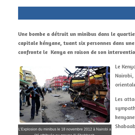
Une bombe a détruit un minibus dans le quartie
capitale kényane, tuant six personnes dans une
confronte le Kenya en raison de son interventi
Le Kenya
Nairobi,
oriental
Les atta
sympathi
kenyanes
Shabaab
L’Explosion du minibus le 18 novembre 2012 à Nairobi a