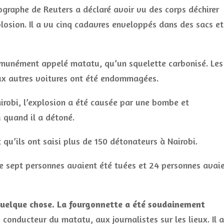
graphe de Reuters a déclaré avoir vu des corps déchirer
plosion. Il a vu cinq cadavres enveloppés dans des sacs et
ommunément appelé matatu, qu’un squelette carbonisé. Les
deux autres voitures ont été endommagées.
irobi, l’explosion a été causée par une bombe et
u quand il a détoné.
qu’ils ont saisi plus de 150 détonateurs à Nairobi.
e sept personnes avaient été tuées et 24 personnes avai
é quelque chose. La fourgonnette a été soudainement
e conducteur du matatu, aux journalistes sur les lieux. Il a