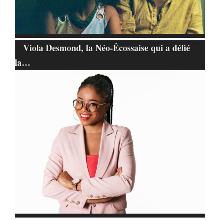
Viola Desmond, la Néo-Écossaise qui a défié
la…