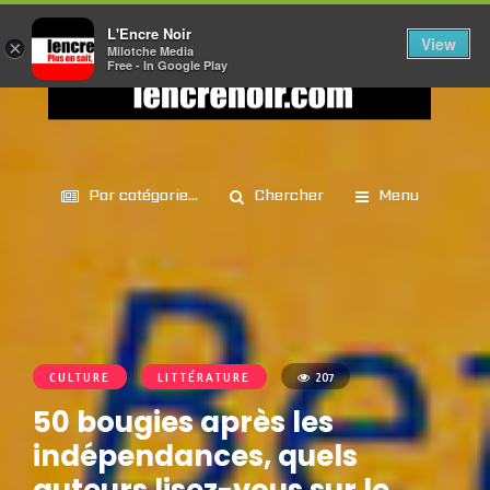
L'Encre Noir
View
×
Milotche Media
Free - In Google Play
Par catégorie...
Chercher
Menu
CULTURE
LITTÉRATURE
207
50 bougies après les
indépendances, quels