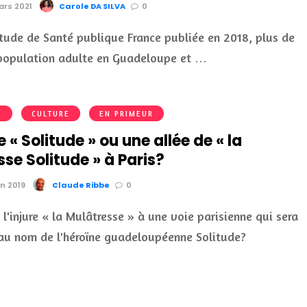
ars 2021
Carole DA SILVA
0
tude de Santé publique France publiée en 2018, plus de
population adulte en Guadeloupe et …
S
CULTURE
EN PRIMEUR
e « Solitude » ou une allée de « la
se Solitude » à Paris?
in 2019
Claude Ribbe
0
 l'injure « la Mulâtresse » à une voie parisienne qui sera
au nom de l'héroïne guadeloupéenne Solitude?