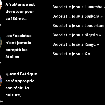
AfroMonde est
Bracelet « Je suis Lumumba 
de retour pour
Bracelet « Je suis Sankara »
sa 18ème...
Bracelet « Je suis Louverture
6
Bracelet « Je suis Nigeria »
Les Fascistes
n’ont jamais
Bracelet « Je suis Kenya »
compté les
Bracelet « Je suis X »
étoiles
6
Quand l'Afrique
se réapproprie
son récit : la
culture,...
026