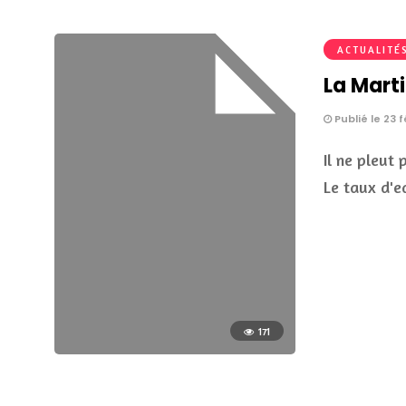
ACTUALITÉ
La Mart
Publié le 23 f
Il ne pleut
Le taux d'e
171