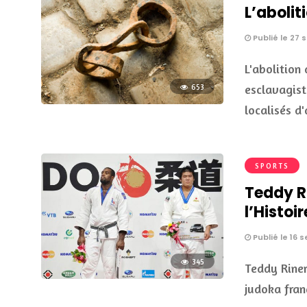
L’abolit
Publié le 27
L'abolition
esclavagist
653
localisés d
SPORTS
Teddy R
l’Histoi
Publié le 16
345
Teddy Riner
judoka fran