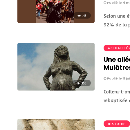
Publié le 4 m
Selon une é
715
92% de la 
ACTUALITÉ
Une allé
Mulâtres
Publié le 11 ju
355
Collera-t-on
rebaptisée 
HISTOIRE