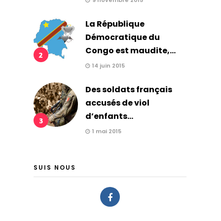
9 novembre 2015
La République
Démocratique du
Congo est maudite,...
2
14 juin 2015
Des soldats français
accusés de viol
d’enfants...
3
1 mai 2015
SUIS NOUS