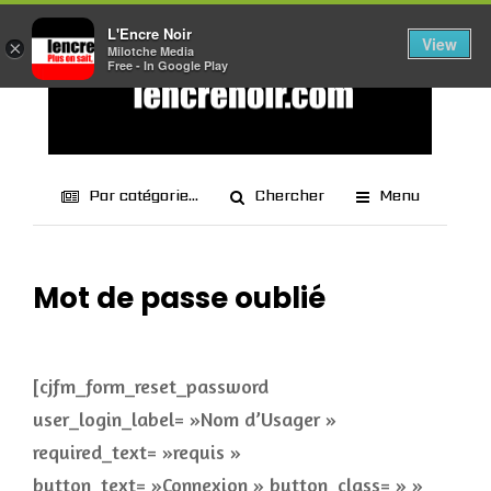
L'Encre Noir
View
×
Milotche Media
Free - In Google Play
Par catégorie...
Chercher
Menu
Mot de passe oublié
[cjfm_form_reset_password
user_login_label= »Nom d’Usager »
required_text= »requis »
button_text= »Connexion » button_class= » »