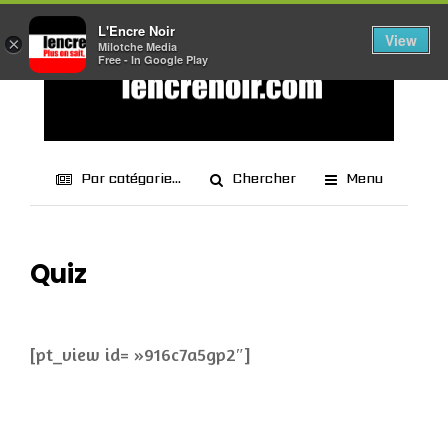
L'Encre Noir
View
×
Milotche Media
Free - In Google Play
Par catégorie...
Chercher
Menu
Quiz
[pt_view id= »916c7a5gp2″]