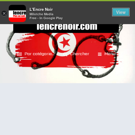
L'Encre Noir
View
×
Milotche Media
Free - In Google Play
Par catégorie...
Chercher
Menu