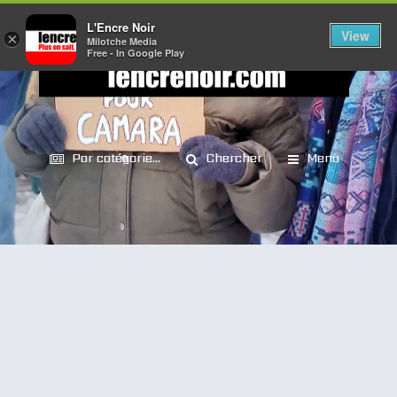
L'Encre Noir
View
×
Milotche Media
Free - In Google Play
Par catégorie...
Chercher
Menu