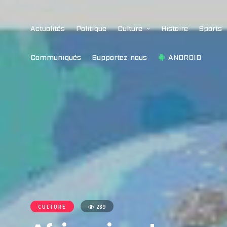
Actualités
Politique
Culture
Histoire
Sports
Communiqués
Supportez-nous
ANDROID
CULTURE
289