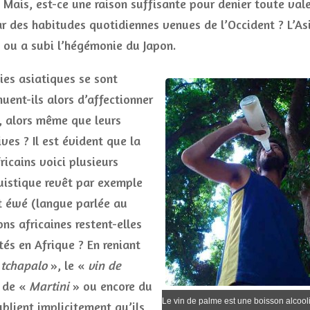
 Mais, est-ce une raison suffisante pour denier toute val
r des habitudes quotidiennes venues de l’Occident ? L’Asi
e ou a subi l’hégémonie du Japon.
ies asiatiques se sont
uent-ils alors d’affectionner
, alors même que leurs
ives ? Il est évident que la
icains voici plusieurs
guistique revêt par exemple
t éwé (langue parlée au
ns africaines restent-elles
tés en Afrique ? En reniant
tchapalo
», le «
vin de
 de «
Martini
» ou encore du
Le vin de palme est une boisson alcool
ublient implicitement qu’ils