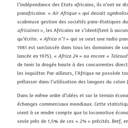
l’indépendance des Etats africains, ils n’ont ne 
panafricaine. «
Air Afrique
» qui devait symboliser
scabreuse gestion des sociétés para-étatiques du 
africaines
», les Africains ne s’identifient à auc
qu’écrite.
« Africa n°1
» qui se veut une radio pana
1981 est surclassée dans tous les domaines de son
lancée en 1975). «
Africa 24
» ou encore «
Telesud
de tenir la dragée haute à des concurrentes dire
les inquiéter. Par ailleurs, l’Afrique ne possède 
prélasser dans l’utilisation des langues du colon 
Dans le même ordre d’idées et sur le terrain écon
échanges commerciaux mondiaux. Cette statistique
vient à se rendre compte que la locomotive économ
seule près de 1,5% de ces «
2%
» précités. Bref, 