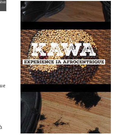
sève
que
à