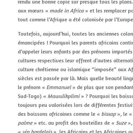
rendu une bonne copie sur presque tous les plans.
aux mœurs «
made in Africa
» et les remplacer pa
tout comme l’Afrique a été colonisée par l’Europ
Toutefois, aujourd’hui, toutes les anciennes colon
émancipées ! Pourquoi les parents africains contin
d’appeler leurs enfants par des prénoms importés
cultures respectives leur offrent d’autres alternat
culture chrétienne ou islamique “imposée” aux Afr
siècles est passée par là. Mais quelle beauté lin
le prénom «
Emmanuel
» de plus que son pendan
Sud-Togo) «
Mawulikplimi
» ? Pourquoi les boisso
toujours peu valorisées lors de différentes festivi
des boissons africaines comme le «
bissap
», le «
palme
» etc. au profit des bouteilles de «
Suze
»,
«
vin bordelais
», les Africains et les Africaines o