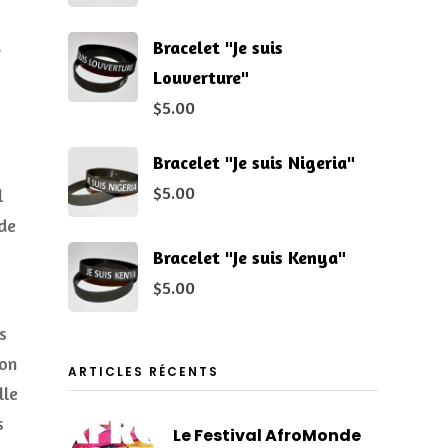
a
Bracelet "Je suis
Louverture"
$
5.00
Bracelet "Je suis Nigeria"
$
5.00
l
 de
Bracelet "Je suis Kenya"
$
5.00
s
’on
ARTICLES RÉCENTS
lle
s
Le Festival AfroMonde