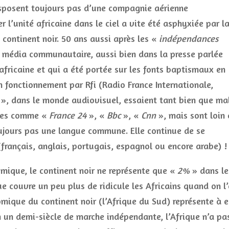
disposent toujours pas d’une compagnie aérienne
 l’unité africaine dans le ciel a vite été asphyxiée par l
continent noir. 50 ans aussi après les «
indépendances
un média communautaire, aussi bien dans la presse parlée
fricaine et qui a été portée sur les fonts baptismaux en
 fonctionnement par Rfi (Radio France Internationale,
», dans le monde audiovisuel, essaient tant bien que ma
ctes comme «
France 24
», «
Bbc
», «
Cnn
», mais sont loin
toujours pas une langue commune. Elle continue de se
(français, anglais, portugais, espagnol ou encore arabe) !
omique, le continent noir ne représente que «
2%
» dans le
 couvre un peu plus de ridicule les Africains quand on l
ique du continent noir (l’Afrique du Sud) représente à e
en un demi-siècle de marche indépendante, l’Afrique n’a pa