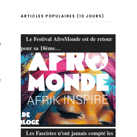
ARTICLES POPULAIRES (10 JOURS)
Le Festival AfroMonde est de retour
s
pour sa 18ème…
e
Les Fascistes n’ont jamais compté les