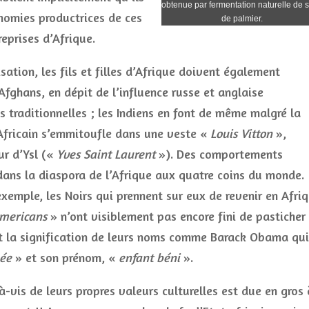
obtenue par fermentation naturelle de 
nomies productrices de ces
de palmier.
eprises d’Afrique.
sation, les fils et filles d’Afrique doivent également
Afghans, en dépit de l’influence russe et anglaise
s traditionnelles ; les Indiens en font de même malgré la
Africain s’emmitoufle dans une veste «
Louis Vitton
»,
ur d’Ysl («
Yves Saint Laurent
»). Des comportements
dans la diaspora de l’Afrique aux quatre coins du monde.
xemple, les Noirs qui prennent sur eux de revenir en Afri
Americans
» n’ont visiblement pas encore fini de pasticher
nt la signification de leurs noms comme Barack Obama qui
ée
» et son prénom, «
enfant béni
».
-vis de leurs propres valeurs culturelles est due en gros 