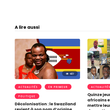
A lire aussi
487
ACTUALITÉS
EN PRIMEUR
ACTUALITÉ
Quinze jeu
POLITIQUE
africains 
Décolonisation : le Swaziland
mettre leu
revient à son nom d’origine