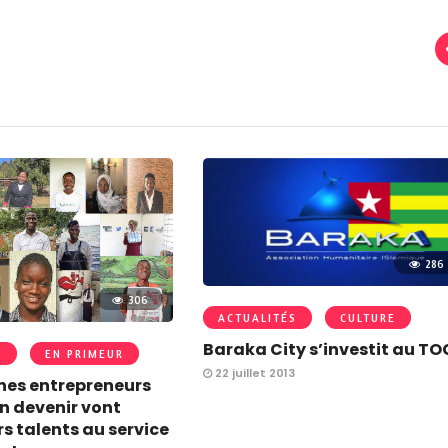
286
306
ACTUALITÉS
CULTURE
Baraka City s’investit au T
S
EN PRIMEUR
22 juillet 2013
nes entrepreneurs
en devenir vont
rs talents au service