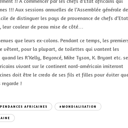
nement !! A commencer par les chefs d’Etat africains qui
es !!! Aux sessions annuelles de l’Assemblée générale de
ficile de distinguer les pays de provenance de chefs d’Etat
s, leur couleur de peau mise de côté…
tenues que leurs ex-colons. Pendant ce temps, les premier
e vêtent, pour la plupart, de toilettes qui vantent les
 quand les R’Kelly, Beyoncé, Mike Tyson, K. Bryant etc. se
ricains vivant sur le continent nord-américain imiteront
ines doit être le credo de ses fils et filles pour éviter qu
s regarde !
PENDANCES AFRICAINES
#MONDIALISATION
CAINE