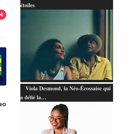
étoiles
Viola Desmond, la Néo-Écossaise qui
a défié la…
OGO