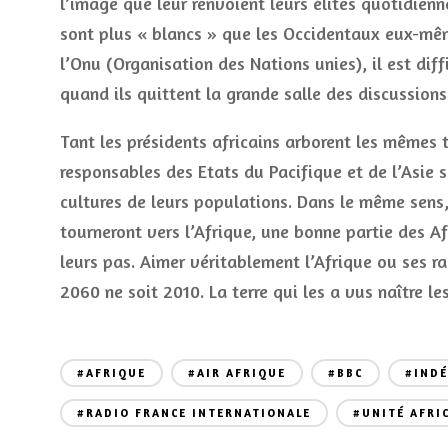
l’image que leur renvoient leurs élites quotidien
sont plus « blancs » que les Occidentaux eux-mêm
l’Onu (Organisation des Nations unies), il est dif
quand ils quittent la grande salle des discussion
Tant les présidents africains arborent les mêmes 
responsables des Etats du Pacifique et de l’Asie s
cultures de leurs populations. Dans le même sens,
tourneront vers l’Afrique, une bonne partie des Af
leurs pas. Aimer véritablement l’Afrique ou ses rac
2060 ne soit 2010. La terre qui les a vus naître le
#AFRIQUE
#AIR AFRIQUE
#BBC
#INDÉ
#RADIO FRANCE INTERNATIONALE
#UNITÉ AFRI