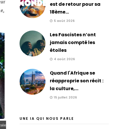
eur
est de retour pour sa
e,
18ème...
5 août 2026
Les Fascistes n’ont
jamais compté les
étoiles
4 août 2026
Quand l'Afrique se
réapproprie son récit :
la culture,...
15 juillet 2026
UNE IA QUI NOUS PARLE
isée