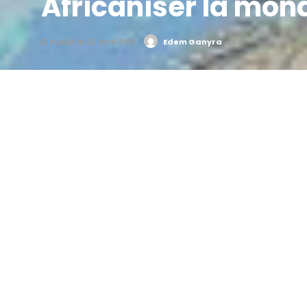
Africaniser la mond
Publié le 22 avril 2010
Edem Ganyra
0