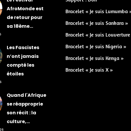
AfroMonde est
Bracelet « Je suis Lumumba 
de retour pour
Bracelet « Je suis Sankara »
sa 18ème...
Bracelet « Je suis Louverture
6
Bracelet « Je suis Nigeria »
Les Fascistes
n’ont jamais
Bracelet « Je suis Kenya »
compté les
Bracelet « Je suis X »
étoiles
6
Quand l'Afrique
se réapproprie
son récit : la
culture,...
026