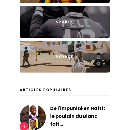
SPORTS
VOYAGE
ARTICLES POPULAIRES
De l'impunité en Haïti :
le poulain du Blanc
fait...
1