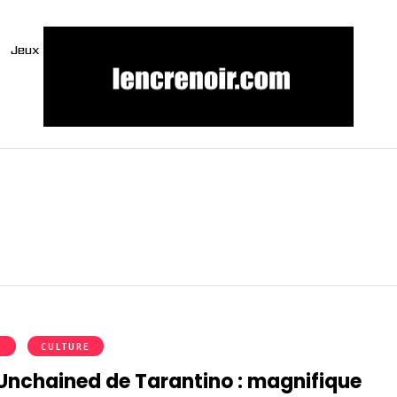
Jeux
S
CULTURE
Unchained de Tarantino : magnifique