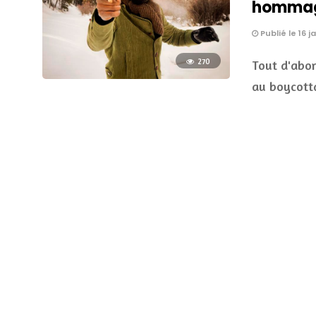
hommag
Publié le 16 j
270
Tout d'abor
au boycotta