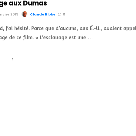
e aux Dumas
anvier 2013
Claude Ribbe
0
d, j’ai hésité. Parce que d’aucuns, aux É.-U., avaient appe
ge de ce film. « L’esclavage est une …
1