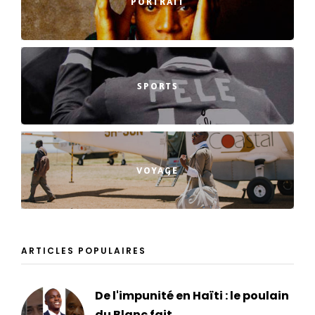
PORTRAIT
SPORTS
VOYAGE
ARTICLES POPULAIRES
De l'impunité en Haïti : le poulain
du Blanc fait...